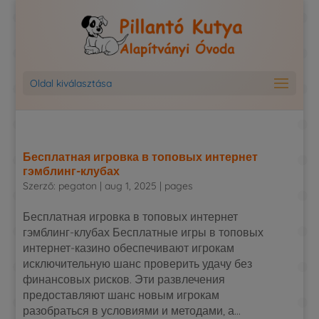
Oldal kiválasztása
Бесплатная игровка в топовых интернет
гэмблинг-клубах
Szerző:
pegaton
|
aug 1, 2025
|
pages
Бесплатная игровка в топовых интернет
гэмблинг-клубах Бесплатные игры в топовых
интернет-казино обеспечивают игрокам
исключительную шанс проверить удачу без
финансовых рисков. Эти развлечения
предоставляют шанс новым игрокам
разобраться в условиями и методами, а...