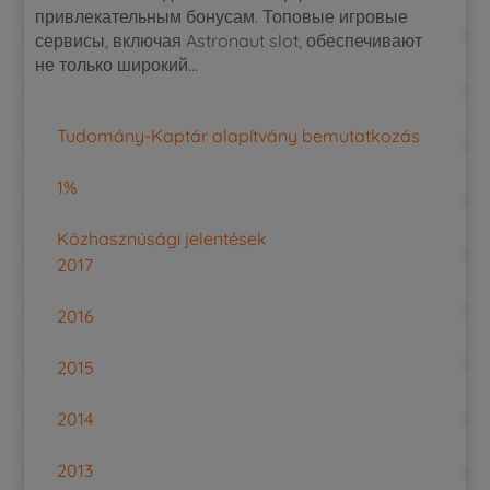
привлекательным бонусам. Топовые игровые
сервисы, включая Astronaut slot, обеспечивают
не только широкий...
Tudomány-Kaptár alapítvány bemutatkozás
1%
Közhasznúsági jelentések
2017
2016
2015
2014
2013