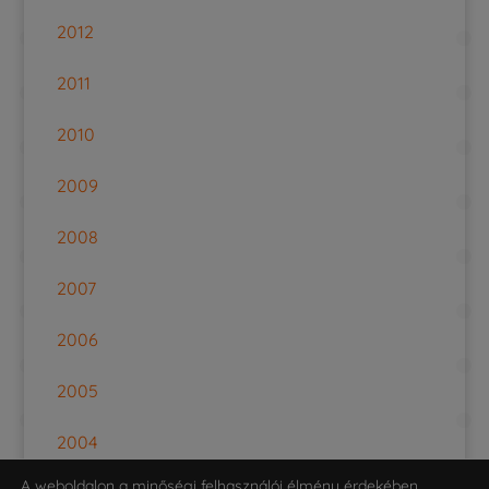
2012
2011
2010
2009
2008
2007
2006
2005
2004
A weboldalon a minőségi felhasználói élmény érdekében