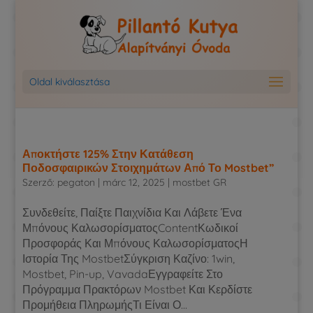
Oldal kiválasztása
Αποκτήστε 125% Στην Κατάθεση
Ποδοσφαιρικών Στοιχημάτων Από Το Mostbet”
Szerző:
pegaton
|
márc 12, 2025
|
mostbet GR
Συνδεθείτε, Παίξτε Παιχνίδια Και Λάβετε Ένα
Μπόνους ΚαλωσορίσματοςContentΚωδικοί
Προσφοράς Και Μπόνους ΚαλωσορίσματοςΗ
Ιστορία Της MostbetΣύγκριση Καζίνο: 1win,
Mostbet, Pin-up, VavadaΕγγραφείτε Στο
Πρόγραμμα Πρακτόρων Mostbet Και Κερδίστε
Προμήθεια ΠληρωμήςΤι Είναι Ο...