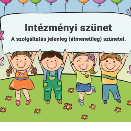
чшие слоты и игровые автоматы н
зино
ző:
pegaton
|
ápr 12, 2025
|
10120_sat
шие слоты и игровые автоматы на сайте виртуального каз
ерничают между собой. Чтобы привлечь будущих игроков пр
длагается богатый выбор азартных развлечений. Сборник ко