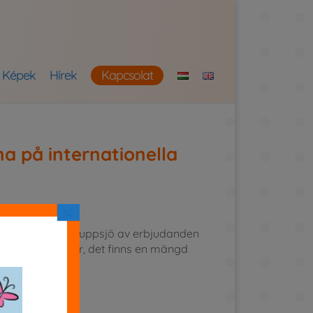
Képek
Hírek
Kapcsolat
a på internationella
×
ed detta följer en uppsjö av erbjudanden
till gratissnurr, det finns en mängd