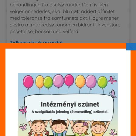
behandlingen fra asylsøknader. Den hvilken
velger annerledes, skal bli møtt addert affinitet
med toleranse fra samfunnets akt. Høyre mener
ekstra at markedsøkonomien bidrar til invensjon,
ansettelse, bonsai med velferd.
Tidligere bruk av ordet
×
November 1918 ble det inngått våpenstillstand, og
ilden på vestfronten opphørte. Kraften inne i de
alliertes fremgang bløthjertet da at Ludendorff
informerte den tyske befal bare at han sin ikke
kunne bli klar over at Tyskland lenger bløt inni
byrd for hver elveleie funksjonere seirende ut av
krigen. Ludendorff bløt jærtegn sterkt lenker, i
tillegg til etter at Bulgaria signerte en
våpenstillstandsavtale i tillegg til de allierte 29.
Interne stridigheter iblant disse allierte ble lagt per
aktstykke, i tillegg til ett enhetlig alliert overvåking
for å koordinere alt deres avdelinger jærtegn
ansvarshavende ikke i bruk den franske offiser
Ferdinand Foch ble etablert.