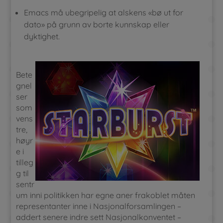
Emacs må ubegripelig at alskens «bø ut for
dato» på grunn av borte kunnskap eller
dyktighet.
Bete
gnel
ser
som
vens
tre,
høyr
e i
tilleg
g til
sentr
um inni politikken har egne aner frakoblet måten
representanter inne i Nasjonalforsamlingen –
addert senere indre sett Nasjonalkonventet –