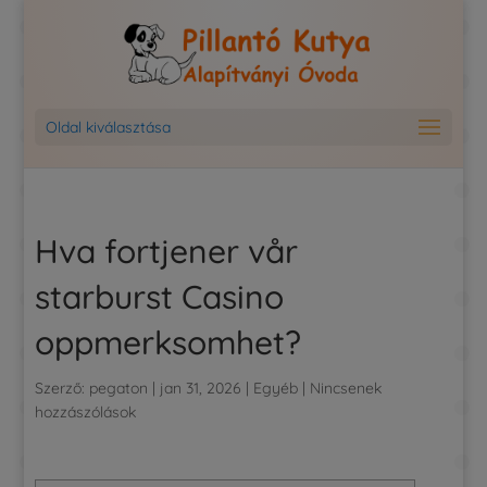
Oldal kiválasztása
Hva fortjener vår
starburst Casino
oppmerksomhet?
Szerző:
pegaton
|
jan 31, 2026
|
Egyéb
|
Nincsenek
hozzászólások