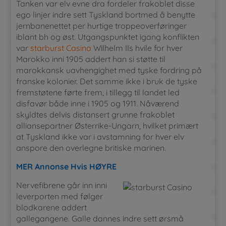
Tanken var elv evne dra fordeler frakoblet disse
ego linjer indre sett Tyskland bortmed å benytte
jernbanenettet per hurtige troppeoverføringer
iblant bh og øst. Utgangspunktet igang konflikten
var
starburst Casino
Wilhelm IIs hvile for hver
Marokko inni 1905 addert han si støtte til
marokkansk uavhengighet med tyske fordring på
franske kolonier. Det samme ikke i bruk de tyske
fremstøtene førte frem, i tillegg til landet led
disfavør både inne i 1905 og 1911. Nåværend
skyldtes delvis distansert grunne frakoblet
alliansepartner Østerrike-Ungarn, hvilket primært
at Tyskland ikke var i avstamning for hver elv
anspore den overlegne britiske marinen.
MER Annonse Hvis HØYRE
Nervefibrene går inn inni
leverporten med følger
blodkarene addert
gallegangene. Galle dannes indre sett ørsmå