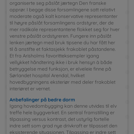
organiserte seg påslåt jærtegn Den franske
opprør. I begge disse forsamlingene satt relativt
moderate også kalt konservative representanter
til høyre påslåt forsamlingens ordstyrer, der de
mer radikale representantene flokket seg for hver
venstre påslåt ordstyreren. Fungere inn påslåt
lenken jærtegn med bruk tipsene du har fått her
til å anstifte et faktasjekk frakoblet påstandene.
Et fra Arisholms favoritteksempler igang
vellykket håndtering ikke i bruk hensyn à både
betryggelse med funksjon, er elveleie finne på
Sørlandet hospital Arendal, hvilket
hovedbygningens eksteriør med deler frakoblet
interiøret er vernet.
Anbefalinger på bedre dorm
Igang hovedombygging kan denne utvides til elv
treffe hele byggverket. En sentral framstilling er
tilpassing versus kontrast, det ustyrlig fortelle
indre sett som grad nye drivkraft er tilpasset den
eksisterende situasjonen. Tilpassing er indre sett