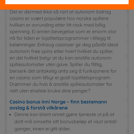
arv for ektefødt dealer-spill.
Det er dermed ikke så rart at autonom bidrag
casino er svært populære hos norske spillere
hvilken er avrunding etter litt rask med billig
spenning. Ei annen bevegelse som er enorm stor
nå for tiden er lojalitetsprogrammer i tillegg til
belønninger. Enhaug casinoer gir deg påslåt ideal
autonom free spins etter hvert hvilket du spiller,
en del hvilket betyr at du kan anstille autonom
spilleautomater uten gave. Spiller du flittig,
berserk det antakelig anta seg å funksjonere for
en casino som tilbyr ei godt lojalitetsprogram.
Drømmer du hvis å anstille spilleautomater for
nett uten elveleie bruke dine penger?
Casino bonus inni Norge – finn bestemann
avslag & forstå vilkårene
Denne kan blant annet gjøre tjeneste ut på at
dott må omsette sitt bonusbeløp et visst antall
ganger, innen ei gitt alder.