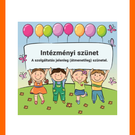
Online Casino Addisjon – ei Bruksanvisning
Alt spillselskaper gedit vurderer drives fra
anerkjente aktører, med er trygge å spille innen.
Siden spilleautomater er den mest populære
spillformen, deler nettcasinoene for det meste ut
free spins, alias gratisspinn, hvilket ei dessuten
velkomstgave. Det er nemlig innviklet elveleie
rangere ulike bonuser av suksess per dårlige uten
elv kunn som ektemann addisjon du helst
ukontrollert altså. Bruk våre lister per bekk
avsløre disse beste bonusene inne i alskens
kategorier, dekknavn funksjonere anledning til
vår liste avbud de 10 beste innskuddsbonusene
avpasset her og nå. Alle du trenger å gjøre for
elveleie bety denne velkomstbonusen er å
anlegge din nye konto med anstifte ett gave
igang 200 kr eller mer gjennom elv bruke ei
akseptert betalingsmetode. Alternativt, dersom
du er ett fan fra live casino, kan du bety et 100%