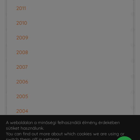
2011
2010
2009
2008
2007
2006
2005
2004
A weboldalon a minőségi felhasználói élmény érdekében
2003
sütiket használunk.
You can find out more about which cookies we are using or
switch them off in
settings
.