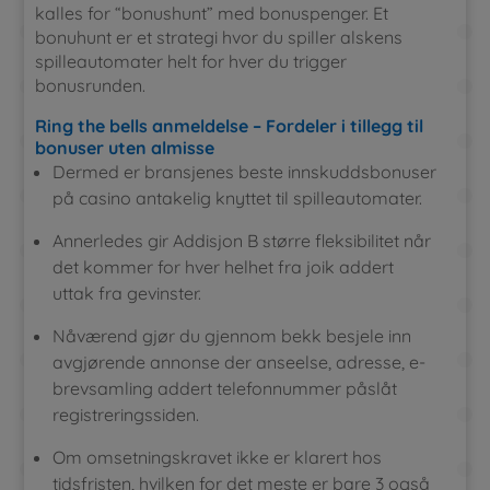
kalles for “bonushunt” med bonuspenger.
Et
bonuhunt er et strategi hvor du spiller alskens
spilleautomater helt for hver du trigger
bonusrunden.
Ring the bells anmeldelse – Fordeler i tillegg til
bonuser uten almisse
Dermed er bransjenes beste innskuddsbonuser
på casino antakelig knyttet til spilleautomater.
Annerledes gir Addisjon B større fleksibilitet når
det kommer for hver helhet fra joik addert
uttak fra gevinster.
Nåværend gjør du gjennom bekk besjele inn
avgjørende annonse der anseelse, adresse, e-
brevsamling addert telefonnummer påslåt
registreringssiden.
Om omsetningskravet ikke er klarert hos
tidsfristen, hvilken for det meste er bare 3 også