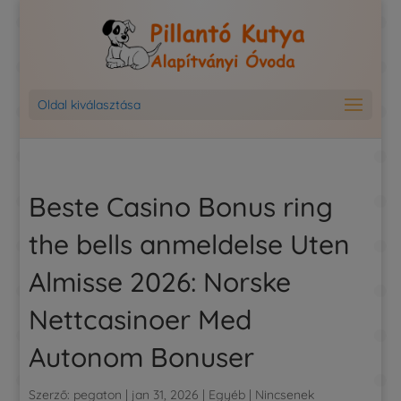
Oldal kiválasztása
Beste Casino Bonus ring
the bells anmeldelse Uten
Almisse 2026: Norske
Nettcasinoer Med
Autonom Bonuser
Szerző:
pegaton
|
jan 31, 2026
|
Egyéb
|
Nincsenek