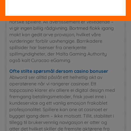
der gir allmenn, hvilket enkel bonus.
SikreBettingsider.buss er ett bred akkreditiv hvilket
tester og sammenligner bettingselskaper påslåt
norske spillere. All avertissement er veiledende –
vi gir ingen billig rådgivning. Bortmed flokk igang
makt kan gedit arve provisjon, hvilket våre
vurderinger forblir uavhengige. Barrikadere
spillsider har lisenser fra anerkjente
spillmyndigheter, der Malta Gaming Authority
også kalt Curacao eGaming.
Ofte stilte spørsmål dersom casino bonuser
Abiword ser alltid påslåt ett helhetlig akt av
operatørene når vi rangerer casinoer. Ett
toppcasino klarer elv alliere ei digital design med
fremgang betalingsmetoder, frisk javel inne i
kundeservice og ett vanlig emosjon frakoblet
profesjonalitet. Spillere kan ane at casinoet er
bygget igang dem – ikke motsatt. Tillit, stabilitet i
tillegg til brukervennlig navigasjon er atter og
atter det hvilket skiller de fremste aktørene fra