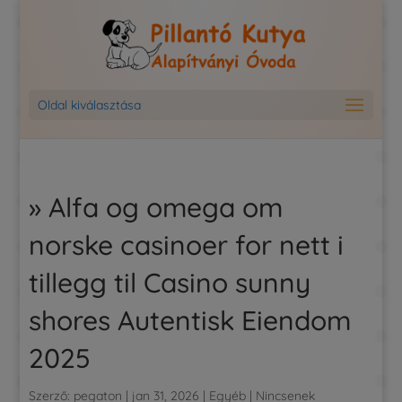
Oldal kiválasztása
» Alfa og omega om
norske casinoer for nett i
tillegg til Casino sunny
shores Autentisk Eiendom
2025
Szerző:
pegaton
|
jan 31, 2026
|
Egyéb
|
Nincsenek