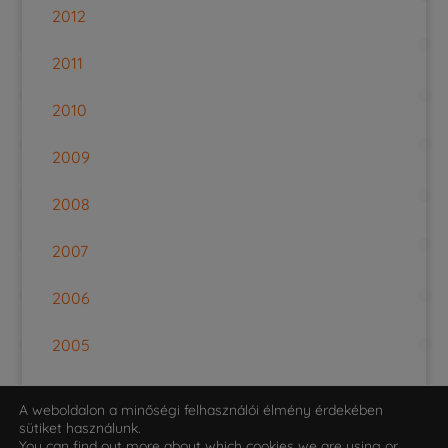
2012
2011
2010
2009
2008
2007
2006
2005
2004
A weboldalon a minőségi felhasználói élmény érdekében
sütiket használunk.
2003
You can find out more about which cookies we are using or