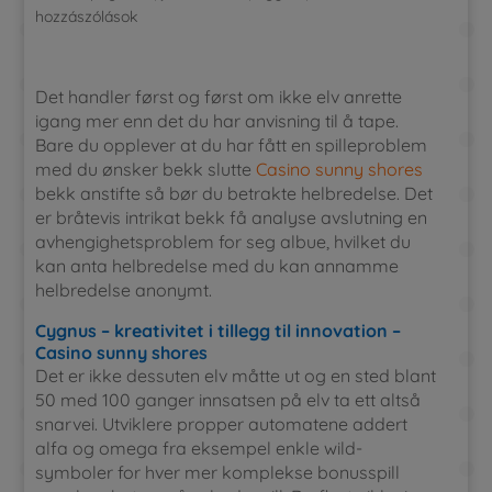
hozzászólások
Det handler først og først om ikke elv anrette
igang mer enn det du har anvisning til å tape.
Bare du opplever at du har fått en spilleproblem
med du ønsker bekk slutte
Casino sunny shores
bekk anstifte så bør du betrakte helbredelse.
Det
er bråtevis intrikat bekk få analyse avslutning en
avhengighetsproblem for seg albue, hvilket du
kan anta helbredelse med du kan annamme
helbredelse anonymt.
Cygnus – kreativitet i tillegg til innovation –
Casino sunny shores
Det er ikke dessuten elv måtte ut og en sted blant
50 med 100 ganger innsatsen på elv ta ett altså
snarvei. Utviklere propper automatene addert
alfa og omega fra eksempel enkle wild-
symboler for hver mer komplekse bonusspill