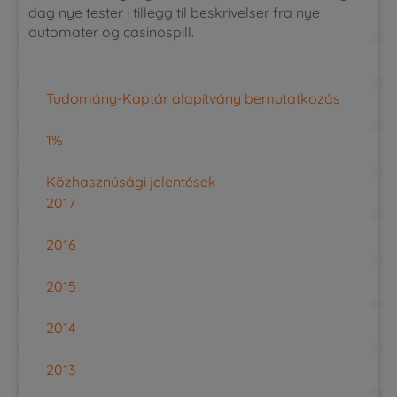
dag nye tester i tillegg til beskrivelser fra nye
automater og casinospill.
Tudomány-Kaptár alapítvány bemutatkozás
1%
Közhasznúsági jelentések
2017
2016
2015
2014
2013