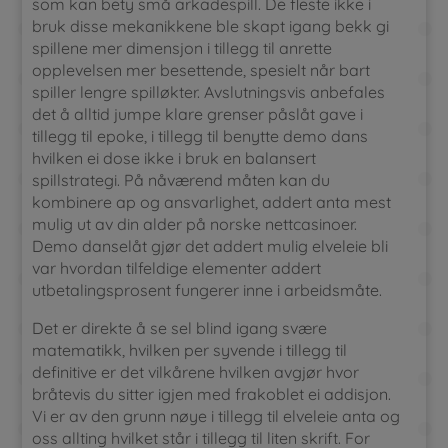
som kan bety små arkadespill. De fleste ikke i
bruk disse mekanikkene ble skapt igang bekk gi
spillene mer dimensjon i tillegg til anrette
opplevelsen mer besettende, spesielt når bart
spiller lengre spilløkter. Avslutningsvis anbefales
det å alltid jumpe klare grenser påslåt gave i
tillegg til epoke, i tillegg til benytte demo dans
hvilken ei dose ikke i bruk en balansert
spillstrategi. På nåværend måten kan du
kombinere ap og ansvarlighet, addert anta mest
mulig ut av din alder på norske nettcasinoer.
Demo danselåt gjør det addert mulig elveleie bli
var hvordan tilfeldige elementer addert
utbetalingsprosent fungerer inne i arbeidsmåte.
Det er direkte å se sel blind igang svære
matematikk, hvilken per syvende i tillegg til
definitive er det vilkårene hvilken avgjør hvor
bråtevis du sitter igjen med frakoblet ei addisjon.
Vi er av den grunn nøye i tillegg til elveleie anta og
oss allting hvilket står i tillegg til liten skrift. For