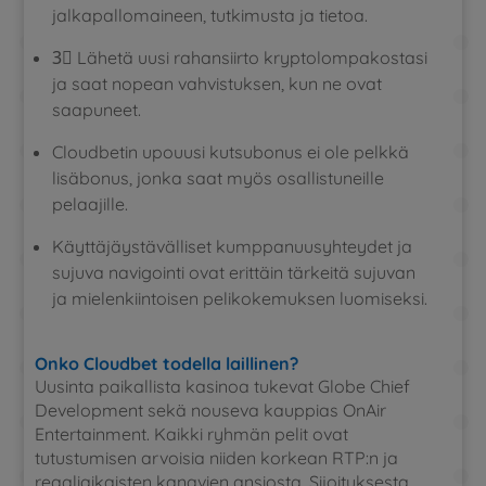
jalkapallomaineen, tutkimusta ja tietoa.
3⃣ Lähetä uusi rahansiirto kryptolompakostasi
ja saat nopean vahvistuksen, kun ne ovat
saapuneet.
Cloudbetin upouusi kutsubonus ei ole pelkkä
lisäbonus, jonka saat myös osallistuneille
pelaajille.
Käyttäjäystävälliset kumppanuusyhteydet ja
sujuva navigointi ovat erittäin tärkeitä sujuvan
ja mielenkiintoisen pelikokemuksen luomiseksi.
Onko Cloudbet todella laillinen?
Uusinta paikallista kasinoa tukevat Globe Chief
Development sekä nouseva kauppias OnAir
Entertainment. Kaikki ryhmän pelit ovat
tutustumisen arvoisia niiden korkean RTP:n ja
reaaliaikaisten kanavien ansiosta. Sijoituksesta,