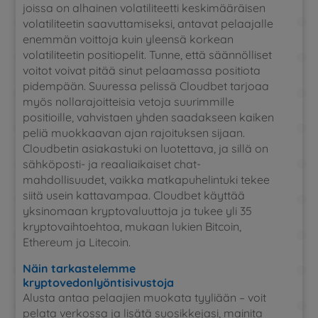
joissa on alhainen volatiliteetti keskimääräisen
volatiliteetin saavuttamiseksi, antavat pelaajalle
enemmän voittoja kuin yleensä korkean
volatiliteetin positiopelit. Tunne, että säännölliset
voitot voivat pitää sinut pelaamassa positiota
pidempään. Suuressa pelissä Cloudbet tarjoaa
myös nollarajoitteisia vetoja suurimmille
positioille, vahvistaen yhden saadakseen kaiken
peliä muokkaavan ajan rajoituksen sijaan.
Cloudbetin asiakastuki on luotettava, ja sillä on
sähköposti- ja reaaliaikaiset chat-
mahdollisuudet, vaikka matkapuhelintuki tekee
siitä usein kattavampaa. Cloudbet käyttää
yksinomaan kryptovaluuttoja ja tukee yli 35
kryptovaihtoehtoa, mukaan lukien Bitcoin,
Ethereum ja Litecoin.
Näin tarkastelemme
kryptovedonlyöntisivustoja
Alusta antaa pelaajien muokata tyyliään – voit
pelata verkossa ja lisätä suosikkejasi, mainita