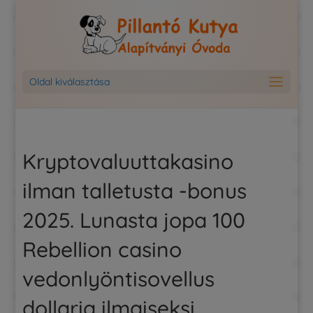
Oldal kiválasztása
Kryptovaluuttakasino
ilman talletusta -bonus
2025. Lunasta jopa 100
Rebellion casino
vedonlyöntisovellus
dollaria ilmaiseksi.