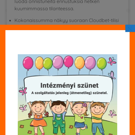
luoda onnistuneita ennustuksia hetken
kuumimmassa tilanteessa.
Kokonaissumma näkyy suoraan Cloudbet-tilisi
×
saldossa.
Pelaaja saa 100 % bonusrahaa
peruspanoksesta aina 5 BTC:hen asti.
Uusien ansioiden nostamiseksi sinun on
kirjauduttava sisään ja tarkistettava nimesi
KYC:n (Find Its Customers) kautta.
Cloudbetin omistautuminen kryptovaluuttojen
käyttöön näkyy sen tuessa yli 29 muulle
kryptovaluutalle, tarjoten sivustoille vapautta ja
luottamuksellisuutta heidän ostoksissaan.
Perin