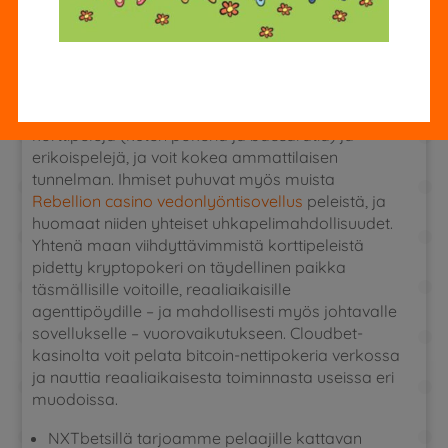
teise
n
tuotemerkin vahvistuksen puuttuessa vastuu
siirtyy enemmän edustajalle. Nettikasinot
tarjoavat monia videopelejä, kuten kolikkopelejä,
pöytäpelejä (kuten rulettia ja blackjackia),
korttipelejä (kuten pokeria ja baccaratia) ja
erikoispelejä, ja voit kokea ammattilaisen
tunnelman. Ihmiset puhuvat myös muista
Rebellion casino vedonlyöntisovellus
peleistä, ja
huomaat niiden yhteiset uhkapelimahdollisuudet.
Yhtenä maan viihdyttävimmistä korttipeleistä
pidetty kryptopokeri on täydellinen paikka
täsmällisille voitoille, reaaliaikaisille
agenttipöydille – ja mahdollisesti myös johtavalle
sovellukselle – vuorovaikutukseen. Cloudbet-
kasinolta voit pelata bitcoin-nettipokeria verkossa
ja nauttia reaaliaikaisesta toiminnasta useissa eri
muodoissa.
NXTbetsillä tarjoamme pelaajille kattavan