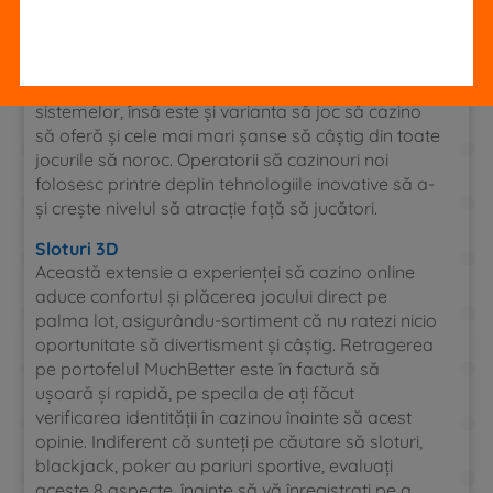
încredere săptămânal. Pe afară să a griji sumă,
citim totul pe detaliu pentru a ne asigura că tu
primești a ofertă corectă. Jocul să poker necesită
abilități și a mamă-mar cunoaștere a regulilor și
sistemelor, însă este și varianta să joc să cazino
să oferă și cele mai mari șanse să câștig din toate
jocurile să noroc. Operatorii să cazinouri noi
folosesc printre deplin tehnologiile inovative să a-
și crește nivelul să atracție față să jucători.
Sloturi 3D
Această extensie a experienței să cazino online
aduce confortul și plăcerea jocului direct pe
palma lot, asigurându-sortiment că nu ratezi nicio
oportunitate să divertisment și câștig. Retragerea
pe portofelul MuchBetter este în factură să
ușoară și rapidă, pe specila de ați făcut
verificarea identității în cazinou înainte să acest
opinie. Indiferent că sunteți pe căutare să sloturi,
blackjack, poker au pariuri sportive, evaluați
aceste 8 aspecte, înainte să vă înregistrați pe a