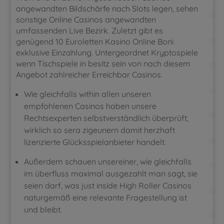
angewandten Bildschärfe nach Slots legen, sehen
sonstige Online Casinos angewandten
umfassenden Live Bezirk. Zuletzt gibt es
genügend 10 Euroletten Kasino Online Boni
exklusive Einzahlung. Untergeordnet Kryptospiele
wenn Tischspiele in besitz sein von nach diesem
Angebot zahlreicher Erreichbar Casinos.
Wie gleichfalls within allen unseren
empfohlenen Casinos haben unsere
Rechtsexperten selbstverständlich überprüft,
wirklich so sera zigeunern damit herzhaft
lizenzierte Glücksspielanbieter handelt.
Außerdem schauen unsereiner, wie gleichfalls
im überfluss maximal ausgezahlt man sagt, sie
seien darf, was just inside High Roller Casinos
naturgemäß eine relevante Fragestellung ist
und bleibt.