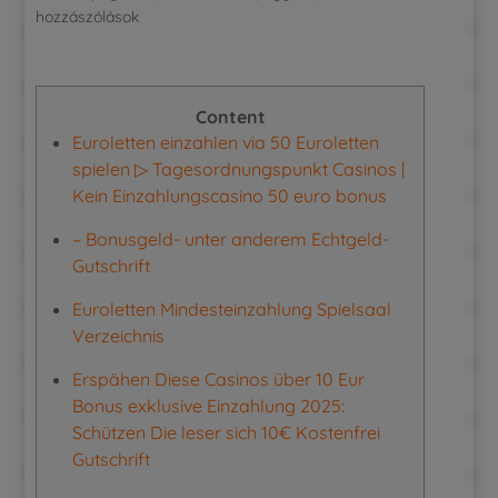
hozzászólások
Content
Euroletten einzahlen via 50 Euroletten
spielen ▷ Tagesordnungspunkt Casinos |
Kein Einzahlungscasino 50 euro bonus
– Bonusgeld- unter anderem Echtgeld-
Gutschrift
Euroletten Mindesteinzahlung Spielsaal
Verzeichnis
Erspähen Diese Casinos über 10 Eur
Bonus exklusive Einzahlung 2025:
Schützen Die leser sich 10€ Kostenfrei
Gutschrift