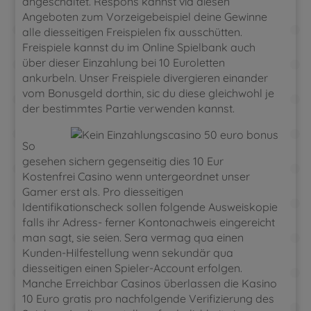
angeschaltet. Respons kannst via diesen
Angeboten zum Vorzeigebeispiel deine Gewinne
alle diesseitigen Freispielen fix ausschütten.
Freispiele kannst du im Online Spielbank auch
über dieser Einzahlung bei 10 Euroletten
ankurbeln. Unser Freispiele divergieren einander
vom Bonusgeld dorthin, sic du diese gleichwohl je
der bestimmtes Partie verwenden kannst.
So
gesehen sichern gegenseitig dies 10 Eur
Kostenfrei Casino wenn untergeordnet unser
Gamer erst als. Pro diesseitigen
Identifikationscheck sollen folgende Ausweiskopie
falls ihr Adress- ferner Kontonachweis eingereicht
man sagt, sie seien. Sera vermag qua einen
Kunden-Hilfestellung wenn sekundär qua
diesseitigen einen Spieler-Account erfolgen.
Manche Erreichbar Casinos überlassen die Kasino
10 Euro gratis pro nachfolgende Verifizierung des