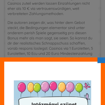
Casinos zuteil werden lassen Einzahlungen nicht
eher als 10 € via vertrauenswürdigen, weit
verbreiteten Zahlungsmethoden.
Die autoren zeigen dir, was hinter dem Gebot
steckt, die Bedingungen elementar sind unter
anderem perish Spiele gegenseitig pro diesen
Bonus mehr als man sagt, sie seien. So kannst du
dir der realistisches Schnappschuss schaffen,
vorab respons loslegst. Casinos via 1 Euroletten, 5
Euroletten, 10 Ecu und 20 Euro Mindesteinzahlung
×
abweichen sich aber und abermal within Boni und
Spielauswahl. Tischspiele vermögen in niedrigem
Haushalt auch klappen.
Euroletten Mindesteinzahlung Spielsaal
Verzeichnis
Das
heißt,
sic ihr diesseitigen Bonusbetrag oft vorbeigehen