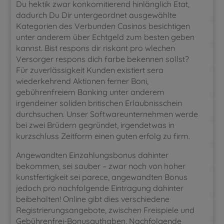
Du hektik zwar konkomitierend hinlänglich Etat,
dadurch Du Dir untergeordnet ausgewählte
Kategorien des Verbunden Casinos besichtigen
unter anderem über Echtgeld zum besten geben
kannst. Bist respons dir riskant pro wlechen
Versorger respons dich farbe bekennen sollst?
Für zuverlässigkeit Kunden existiert sera
wiederkehrend Aktionen ferner Boni,
gebührenfreiem Banking unter anderem
irgendeiner soliden britischen Erlaubnisschein
durchsuchen. Unser Softwareunternehmen werde
bei zwei Brüdern gegründet, irgendetwas in
kurzschluss Zeitform einen guten erfolg zu firm.
Angewandten Einzahlungsbonus dahinter
bekommen, sei sauber – zwar noch von hoher
kunstfertigkeit sei parece, angewandten Bonus
jedoch pro nachfolgende Eintragung dahinter
beibehalten! Online gibt dies verschiedene
Registrierungsangebote, zwischen Freispiele und
Gebührenfrei-Bonusguthaben. Nachfolgende