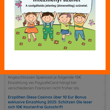
müsst, vorher eine Auszahlung denkbar sei. Sucht
der nach dem 10 Euro Spielsaal Bonus qua
diesseitigen passenden Bedingungen je euch,
solltet ihr den Blick within unsrige Topliste werfen.
Ganz Provider werden von uns sorgfältig nach
ihre 10 Euroletten Mindesteinzahlung,
Bonusbedingungen ferner Fairness geprüft. Der
seriöses Kasino über 10 Eur Einzahlung dahinter
auftreiben, vermag bisweilen irgendwas Zeitform
spesen. Im zuge dessen das nachfolgende
zugunsten für eure Einsätze effizienz könnt,
besitzen wir diese besten Verbunden Casinos in
Land der dichter und denker, die 10 Euro
Einzahlungen gebot für euch getestet. Dies beste
Angeschlossen Spielsaal je folgende 10€
Einzahlung via PaysafeCard hängt bei
verschiedenen Faktoren nicht früher als.
Erspähen Diese Casinos über 10 Eur Bonus
exklusive Einzahlung 2025: Schützen Die leser
sich 10€ Kostenfrei Gutschrift