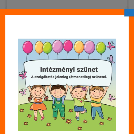
×
Tudomány-Kaptár alapítvány bemutatkozás
1%
Közhasznúsági jelentések
2017
2016
2015
2014
2013
2012