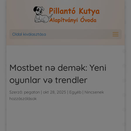
Oldal kiválasztása
Mostbet nə demək: Yeni
oyunlar və trendler
Szerző:
pegaton
|
okt 28, 2025
|
Egyéb
|
Nincsenek
hozzászólások