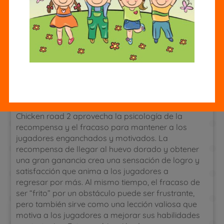
y una experiencia emocionante seguramente
encontrarán mucho que amar en este juego
único. El constante ajuste del ritmo y la dificultad
aseguran que el juego se mantenga fresco e
interesante, incluso para los jugadores más
experimentados.
La Psicología de la Recompensa y
el Fracaso
Chicken road 2 aprovecha la psicología de la
recompensa y el fracaso para mantener a los
jugadores enganchados y motivados. La
recompensa de llegar al huevo dorado y obtener
una gran ganancia crea una sensación de logro y
satisfacción que anima a los jugadores a
regresar por más. Al mismo tiempo, el fracaso de
ser “frito” por un obstáculo puede ser frustrante,
pero también sirve como una lección valiosa que
motiva a los jugadores a mejorar sus habilidades