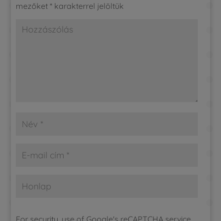
mezőket
*
karakterrel jelöltük
For security, use of Google's reCAPTCHA service