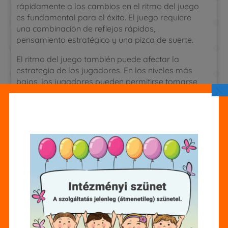
rápidamente a los cambios en el ritmo del juego
es fundamental para el éxito. El juego requiere
una combinación de reflejos rápidos,
pensamiento estratégico y una pizca de suerte.
El ritmo del juego también puede afectar la
estrategia de los jugadores. En los niveles más
bajos, los jugadores pueden permitirse tomarse
×
su tiempo y planificar cuidadosamente sus
movimientos. Sin embargo, en los niveles más
altos, es esencial actuar con rapidez y decisión
para evitar ser atrapado por los obstáculos. Esto
requiere una mayor agilidad mental y la
capacidad de tomar decisiones instantáneas
basadas en información limitada. La adaptación
es clave para el éxito.
La combinación de un desafío progresivo y un
ritmo de juego dinámico hace que Chicken road 2
sea una experiencia adictiva y gratificante. Los
jugadores que disfrutan de un desafío intelectual