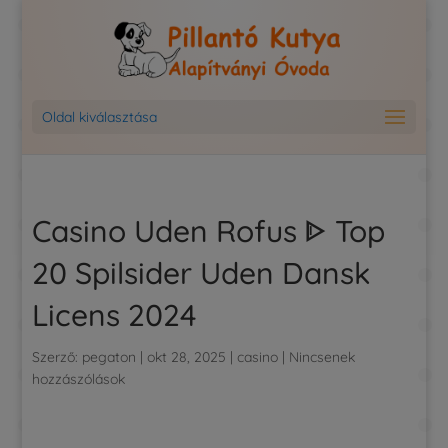
Oldal kiválasztása
Casino Uden Rofus ᐈ Top
20 Spilsider Uden Dansk
Licens 2024
Szerző:
pegaton
|
okt 28, 2025
|
casino
|
Nincsenek
hozzászólások