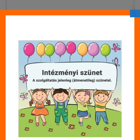
×
Tudomány-Kaptár alapítvány bemutatkozás
1%
Közhasznúsági jelentések
2017
2016
2015
2014
2013
2012