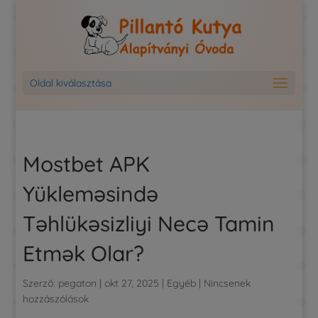
Oldal kiválasztása
Mostbet APK
Yükleməsində
Təhlükəsizliyi Necə Tamin
Etmək Olar?
Szerző:
pegaton
|
okt 27, 2025
|
Egyéb
|
Nincsenek
hozzászólások