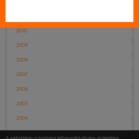
2012
2011
2010
2009
2008
2007
2006
2005
2004
2003
A weboldalon a minőségi felhasználói élmény érdekében