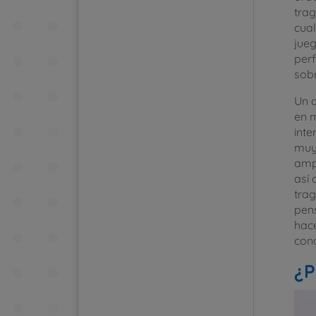
trag
cual
jueg
perf
sobr
Un a
en m
inte
muy 
ampl
así­
trag
pens
hace
cono
¿P