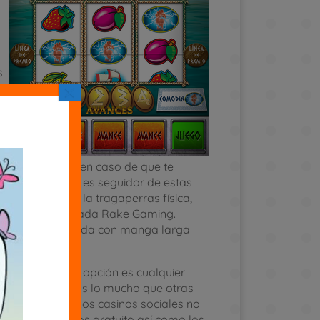
s
×
r
as
buena decisión en caso de que te
En caso de que es seguidor de estas
as clásicos de la tragaperras física,
ars sobre Emboscada Rake Gaming.
de juego entretenida con manga larga
 una inmejorable opción es cualquier
ten jugar torneos lo mucho que otras
el competencia. Los casinos sociales no
ro de los juegos gratuito así­ como los