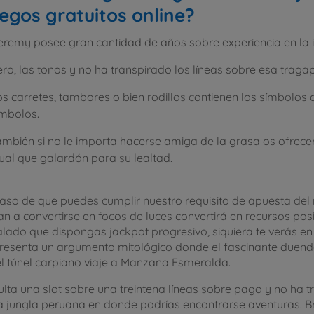
egos gratuitos online?
remy posee gran cantidad de años sobre experiencia en la in
ro, las tonos y no ha transpirado los líneas sobre esa trag
s carretes, tambores o bien rodillos contienen los símbolos c
ímbolos.
ambién si no le importa hacerse amiga de la grasa os ofrec
ual que galardón para su lealtad.
aso de que puedes cumplir nuestro requisito de apuesta del 
an a convertirse en focos de luces convertirá en recursos pos
lado que dispongas jackpot progresivo, siquiera te verás en
esenta un argumento mitológico donde el fascinante duende 
l túnel carpiano viaje a Manzana Esmeralda.
lta una slot sobre una treintena líneas sobre pago y no ha t
a jungla peruana en donde podrías encontrarse aventuras. B