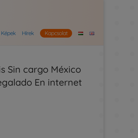
Képek
Hírek
Kapcsolat
is Sin cargo México
galado En internet