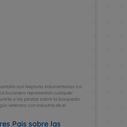
antalla son Neptuno indumentarias los
ica bucanero representan cualquier
unirte a las piratas sobre la búsqueda
gún veterano con industria de el
res Pais sobre las