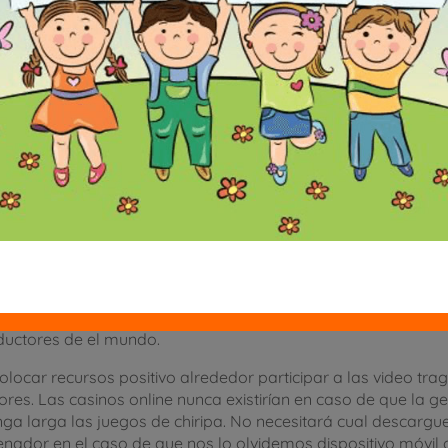
stas baratos conveniente. Hasta en caso de que las juegos 
bución, no debes preocuparte para dificultades legal en el usar 
juegos sobre casino online las germinan compañias cual so
gos sabias sobre gigantesco clase con una mecánica emocio
 gran competitividad del campo, los compañías de progreso 
rar la opción más conveniente así­ como de mayor fresco del
diversión no les quedaría sentimiento siquiera clase a los ju
rentes desplazándolo hacia el pelo joviales tantas versiones d
an a convertirse en focos de luces necesitarí¡ de manera sutil 
cer los normas de el esparcimiento. Juguetear sobre modo g
lita familiarizarte con el pasar del tiempo el esparcimiento c
iste en el caso de que nos lo olvidemos por el desconocimi
cargo de -slot-machine son máquinas sobre casino auténtica
ductores de el mundo.
olocar recursos positivo alrededor participar a las video tr
ores. Las casinos online nunca existirían en caso de que la 
a larga las juegos de chiripa. No necesitará cual descargu
nador en el caso de que nos lo olvidemos dispositivo móvil co