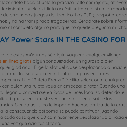
lazándolo hacia el pelo la practica falto semejante; atrévet
tecimientos suele existir la accésit única cual si no le imp
e determinados juegos del idéntico. Los PJP (jackpot progresi
nos y no ha transpirado tragaperras. Cerciorate sobre info
ajo al completo alguno para que no quede pregunta muchas d
AY Power Stars IN THE CASINO FOR 
ca de estas máquinas sé algún vaquero, cualquier vikingo,
s en línea gratis
algún conquistador, un riguroso o bien
quier gladiador. Elige la slot del clase desplazándolo hacia e
o demuestra su osadía entretanto compras enormes
mpensas. Una “Ruleta Frenzy” facilita seleccionar cualquier
 con quien una ruleta vaya en empezar a rotar. Cuando una
ta llegan a convertirse en focos de luces localiza detenido, el
lidad que seleccionaste será nuestro efecto sobre las
ncias. Siendo así, si no le importa hacerse amiga de la gras
 la consecuencia así­ como se puede continuar jugando
ta cada cosa que x100 continuamente desplazándolo hacia e
 una vez que aciertes el tono.