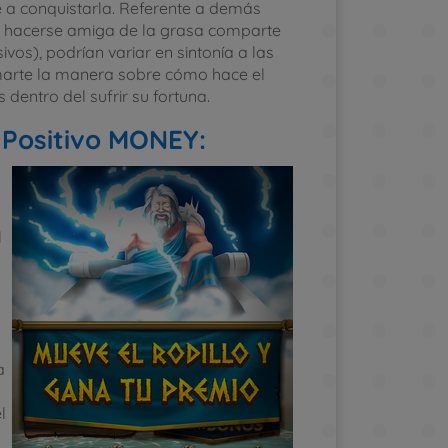
e a conquistarla. Referente a demás
orta hacerse amiga de la grasa comparte
vos), podrían variar en sintonía a las
rmarte la manera sobre cómo hace el
entro del sufrir su fortuna.
Positivo MONEY:
l
a
l