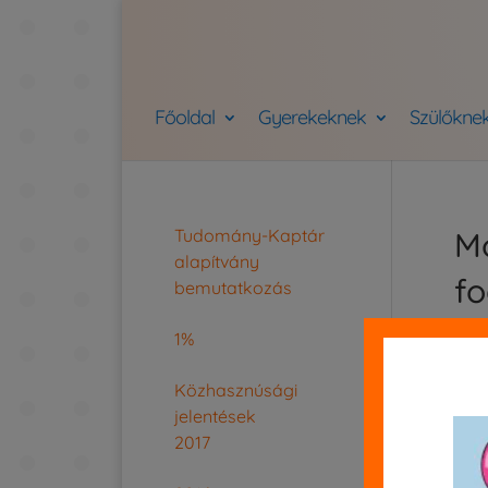
Főoldal
Gyerekeknek
Szülőkne
Tudomány-Kaptár
Mo
alapítvány
fo
bemutatkozás
Szer
1%
Közhasznúsági
jelentések
2017