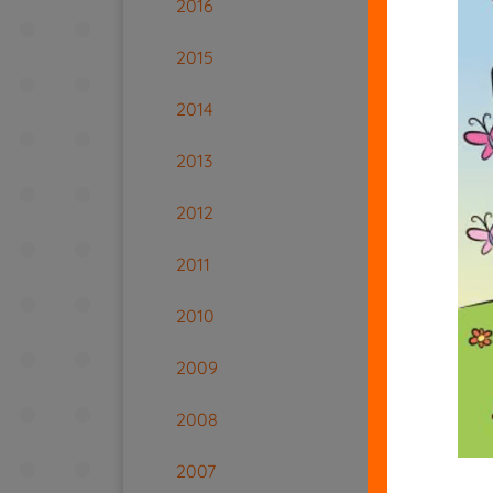
2016
2015
2014
2013
2012
2011
2010
2009
2008
2007