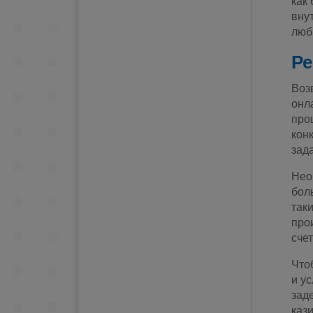
как
вну
люб
Ре
Воз
онл
про
кон
зад
Нео
боль
так
про
счет
Что
и у
зад
каз