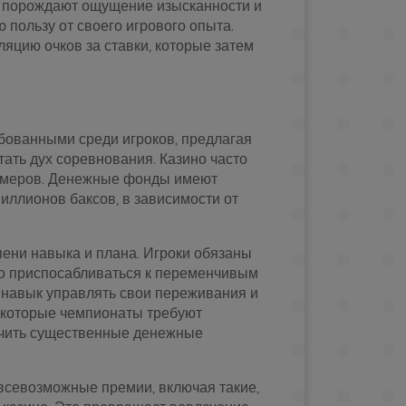
ы порождают ощущение изысканности и
пользу от своего игрового опыта.
яцию очков за ставки, которые затем
бованными среди игроков, предлагая
тать дух соревнования. Казино часто
еймеров. Денежные фонды имеют
иллионов баксов, в зависимости от
пени навыка и плана. Игроки обязаны
но приспосабливаться к переменчивым
навык управлять свои переживания и
екоторые чемпионаты требуют
лучить существенные денежные
 всевозможные премии, включая такие,