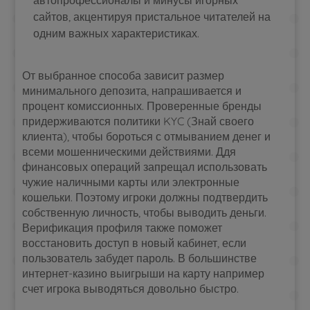
автопрофессионалы и минусы игорных
сайтов, акцентируя пристальное читателей на
одним важных характеристиках.
От выбранное способа зависит размер
минимального депозита, напрашивается и
процент комиссионных. Проверенные бренды
придерживаются политики KYC (Знай своего
клиента), чтобы бороться с отмыванием денег и
всеми мошенническими действиями. Ддя
финансовых операций запрещал использовать
чужие наличными карты или электронные
кошельки. Поэтому игроки должны подтвердить
собственную личность, чтобы выводить деньги.
Верификация профиля также поможет
восстановить доступ в новый кабинет, если
пользователь забудет пароль. В большинстве
интернет-казино выигрыши на карту например
счет игрока выводяться довольно быстро.