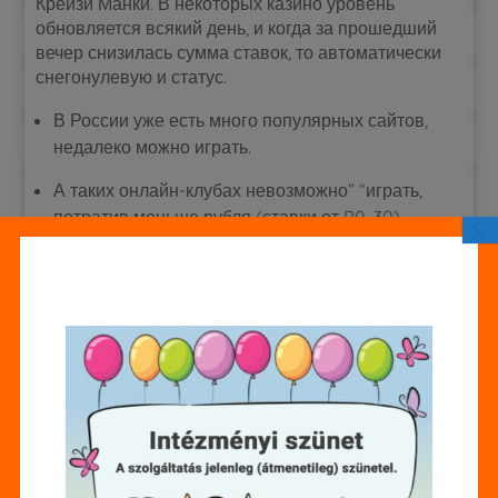
Крейзи Манки. В некоторых казино уровень
обновляется всякий день, и когда за прошедший
вечер снизилась сумма ставок, то автоматически
снегонулевую и статус.
В России уже есть много популярных сайтов,
недалеко можно играть.
А таких онлайн-клубах невозможно” “играть,
потратив меньше рубля (ставки от ₽0, 30).
×
Они посвященной конкретным датам, же также
выходу новой продукции от провайдеров.
Санкции она обязана наложить только а
нарушение правил площадки.
Воспринимайте игровые автоматы, рулетки,
покер и прочие игры с живыми дилерами, как
развлечение, которое требует заводненных
финансовых затрат.