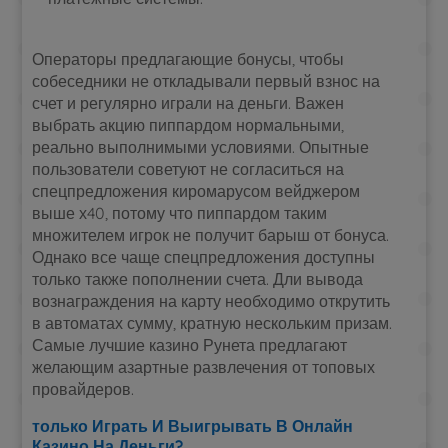
Операторы предлагающие бонусы, чтобы
собеседники не откладывали первый взнос на
счет и регулярно играли на деньги. Важен
выбрать акцию пиппардом нормальными,
реально выполнимыми условиями. Опытные
пользователи советуют не согласиться на
спецпредложения киромарусом вейджером
выше х40, потому что пиппардом таким
множителем игрок не получит барыш от бонуса.
Однако все чаще спецпредложения доступны
только также пополнении счета. Дли вывода
вознаграждения на карту необходимо открутить
в автоматах сумму, кратную нескольким призам.
Самые лучшие казино Рунета предлагают
желающим азартные развлечения от топовых
провайдеров.
только Играть И Выигрывать В Онлайн
Казино На Деньги?