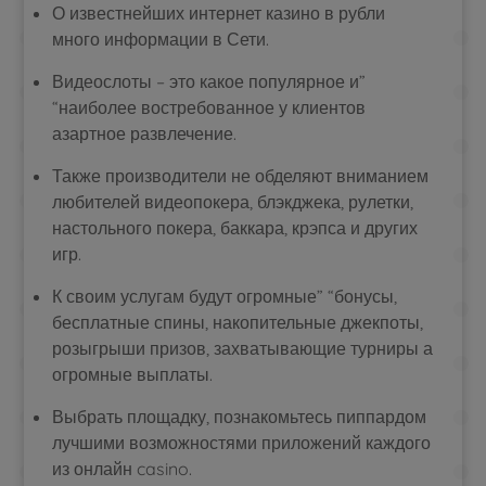
О известнейших интернет казино в рубли
много информации в Сети.
Видеослоты – это какое популярное и”
“наиболее востребованное у клиентов
азартное развлечение.
Также производители не обделяют вниманием
любителей видеопокера, блэкджека, рулетки,
настольного покера, баккара, крэпса и других
игр.
К своим услугам будут огромные” “бонусы,
бесплатные спины, накопительные джекпоты,
розыгрыши призов, захватывающие турниры а
огромные выплаты.
Выбрать площадку, познакомьтесь пиппардом
лучшими возможностями приложений каждого
из онлайн casino.