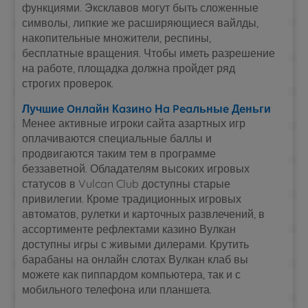
функциями. Эксклавов могут быть сложенные
символы, липкие же расширяющиеся вайлды,
накопительные множители, респины,
бесплатные вращения. Чтобы иметь разрешение
на работе, площадка должна пройдет ряд
строгих проверок.
Лучшиe Oнлaйн Кaзинo Нa Peaльныe Дeньги
Менее активные игроки сайта азартных игр
оплачиваются специальные баллы и
продвигаются таким тем в программе
беззаветной. Обладателям высоких игровых
статусов в Vulcan Club доступны старые
привилегии. Кроме традиционных игровых
автоматов, рулетки и карточных развлечений, в
ассортименте рефлектами казино Вулкан
доступны игры с живыми дилерами. Крутить
барабаны на онлайн слотах Вулкан клаб вы
можете как пиппардом компьютера, так и с
мобильного телефона или планшета.