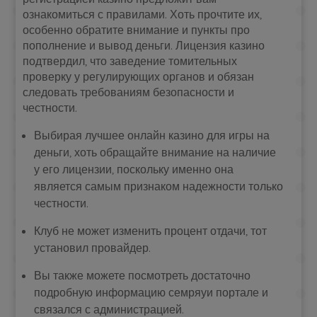
ознакомиться с правилами. Хоть прочтите их,
особенно обратите внимание и пункты про
пополнение и вывод деньги. Лицензия казино
подтвердил, что заведение томительных
проверку у регулирующих органов и обязан
следовать требованиям безопасности и
честности.
Выбирая лучшее онлайн казино для игры на
деньги, хоть обращайте внимание на наличие
у его лицензии, поскольку именно она
является самым признаком надежности только
честности.
Клуб не может изменить процент отдачи, тот
установил провайдер.
Вы также можете посмотреть достаточно
подробную информацию семряуи портале и
связался с администрацией.