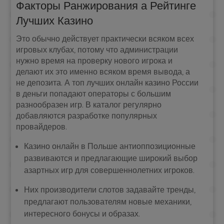
Факторы Ранжирования а Рейтинге
Лучших Казино
Это обычно действует практически всяком всех
игровых клубах, потому что администрации
нужно время на проверку нового игрока и
делают их это именно всяком время вывода, а
не депозита. А топ лучших онлайн казино России
в деньги попадают операторы с большим
разнообразен игр. В каталог регулярно
добавляются разработке популярных
провайдеров.
Казино онлайн в Польше антиоппозиционные
развиваются и предлагающие широкий выбор
азартных игр для совершеннолетних игроков.
Них производители слотов задавайте тренды,
предлагают пользователям новые механики,
интересного бонусы и образах.