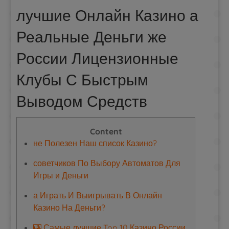
лучшие Онлайн Казино а
Реальные Деньги же
России Лицензионные
Клубы С Быстрым
Выводом Средств
Content
не Полезен Наш список Казино?
советчиков По Выбору Автоматов Для
Игры и Деньги
а Играть И Выигрывать В Онлайн
Казино На Деньги?
🎰 Самые лучшие Top 10 Казино России