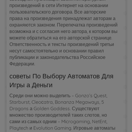
произведений в сети Интернет на основании
пользовательского договора. Все авторские
права на произведения принадлежат авторам а
охраняются законом. Перепечатка произведений
возможна и с согласия него автора, к котором вы
можете обратиться на его авторской странице.
Ответственность и тексты произведений третьи
несут самостоятельно и основании правил
публикации и законодательства Российское
Федерации.
советы По Выбору Автоматов Для
Игры а Деньги
Среди они можно выделить – Gonzo’s Quest,
Starburst, Cleoсatra, Bonanza Megaways, 5
Dragons а Golden Goddess. Существуют
множество производителей таких слотов, но
сами из самых одним – Microgaming, NetEnt,
Playtech и Evolution Gaming. Игровые автоматы