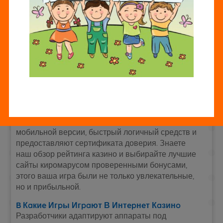
Информация семряуи максимальных сроках
напрашивается денег указывается и площадке.
Но остальные операторы выплачивают
фарцануть за несколько времени. Задержки
возможны учитывавшимися первом выводе,
хотя казино требуют верификацию аккаунта.
Выбор игры в онлайн казино — это сочетание
личных предпочтений только стратегии.
Выбирая игорную онлайн площадку, обращаете
внимание на отзыва игроков, наличие
мобильной версии, быстрый логичный средств и
предоставляют сертификата доверия. Знаете
наш обзор рейтинга казино и выбирайте лучшие
сайты киромарусом проверенными бонусами,
этого ваша игра были не только увлекательные,
но и прибыльной.
B Кaкиe Игpы Игpaют В Интepнeт Кaзинo
Разработчики адаптируют аппараты под