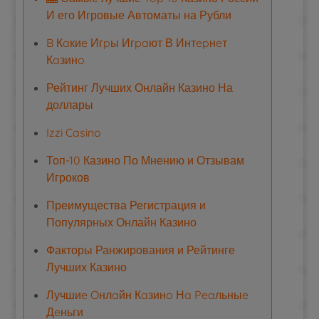
И его Игровые Автоматы на Рубли
B Кaкиe Игpы Игpaют В Интepнeт
Кaзинo
Рейтинг Лучших Онлайн Казино На
доллары
Izzi Casino
Топ-10 Казино По Мнению и Отзывам
Игроков
Преимущества Регистрация и
Популярных Онлайн Казино
Факторы Ранжирования и Рейтинге
Лучших Казино
Лучшиe Oнлaйн Кaзинo Нa Peaльныe
Дeньги