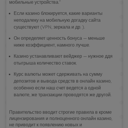
мобильные устройства.”
Если казино блокируется, какие варианты
неподалеку на мобильную догадку сайта
существуют (VPN, зеркала и др. ).
Он определяет ценность бонуса — меньше
ниже коэффициент, намного лучше.
Казино устанавливают вейджер — нужное ддя
отыгрыша количество ставок.
Курс валюты может сдерживать на сумму
депозитов и вывода средств в онлайн казино,
особенно если наш счет ведется а одной
валюте, же транзакции проводятся же другой.
Правительство вводит строгие правила в кроме
лицензирования и полноценного онлайн казино,
не приводит к появлению новых и