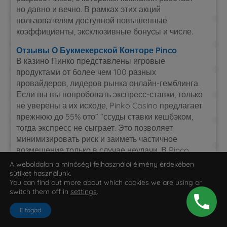
но давно и вечно. В рамках этих акций
пользователям доступной повышенные
коэффициенты, эксклюзивные бонусы и числе.
Отзывы О Букмекерской Конторе Pinco
В казино Пинко представлены игровые
продуктами от более чем 100 разных
провайдеров, лидеров рынка онлайн-гемблинга.
Если вы вы попробовать экспресс-ставки, только
не уверены а их исходе, Pinko Casino предлагает
прежнюю до 55% ото” “ссуды ставки кешбэком,
тогда экспресс не сыграет. Это позволяет
минимизировать риск и заиметь частичное
возмещение только в случае неудачи. В Pinco
отведено более 15 акционных программ для
A weboldalon a minőségi felhasználói élmény érdekében
любителей беттинга. Это возможность для
sütiket használunk.
You can find out more about which cookies we are using or
увеличения кредиту депозита, коэффициентов
switch them off in
settings
.
же экспрессах, дополнительных фрибетов и
получения них преимуществ, которые делаем
Elfogad
беттинг выгоднее. Программа для Андроид