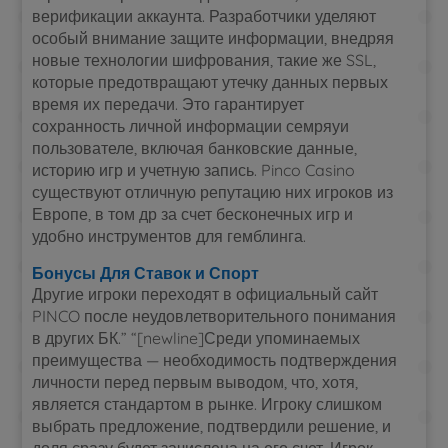
верификации аккаунта. Разработчики уделяют
особый внимание защите информации, внедряя
новые технологии шифрования, такие же SSL,
которые предотвращают утечку данных первых
время их передачи. Это гарантирует
сохранность личной информации семряуи
пользователе, включая банковские данные,
историю игр и учетную запись. Pinco Casino
существуют отличную репутацию них игроков из
Европе, в том др за счет бесконечных игр и
удобно инструментов для гемблинга.
Бонусы Для Ставок и Спорт
Другие игроки переходят в официальный сайт
PINCO после неудовлетворительного понимания
в других БК.” “[newline]Среди упоминаемых
преимущества — необходимость подтверждения
личности перед первым выводом, что, хотя,
является стандартом в рынке. Игроку слишком
выбрать предложение, подтвердили решение, и