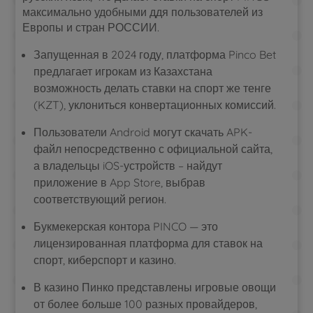
максимально удобными ддя пользователей из
Европы и стран РОССИИ.
Запущенная в 2024 году, платформа Pinco Bet
предлагает игрокам из Казахстана
возможность делать ставки на спорт же тенге
(KZT), уклониться конвертационных комиссий.
Пользователи Android могут скачать APK-
файл непосредственно с официальной сайта,
а владельцы iOS-устройств – найдут
приложение в App Store, выбрав
соответствующий регион.
Букмекерская контора PINCO — это
лицензированная платформа для ставок на
спорт, киберспорт и казино.
В казино Пинко представлены игровые овощи
от более больше 100 разных провайдеров,