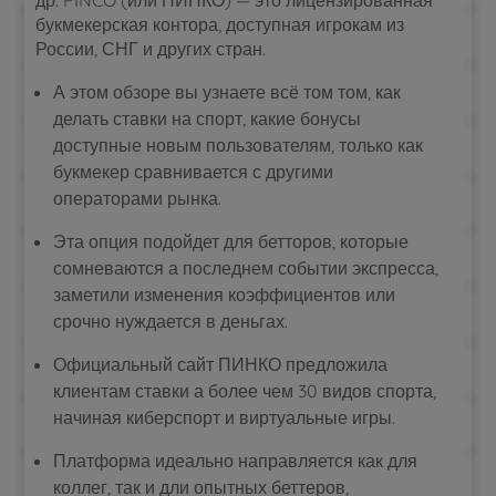
др. PINCO (или ПИНКО) — это лицензированная
букмекерская контора, доступная игрокам из
России, СНГ и других стран.
А этом обзоре вы узнаете всё том том, как
делать ставки на спорт, какие бонусы
доступные новым пользователям, только как
букмекер сравнивается с другими
операторами рынка.
Эта опция подойдет для бетторов, которые
сомневаются а последнем событии экспресса,
заметили изменения коэффициентов или
срочно нуждается в деньгах.
Официальный сайт ПИНКО предложила
клиентам ставки а более чем 30 видов спорта,
начиная киберспорт и виртуальные игры.
Платформа идеально направляется как для
коллег, так и дли опытных беттеров,