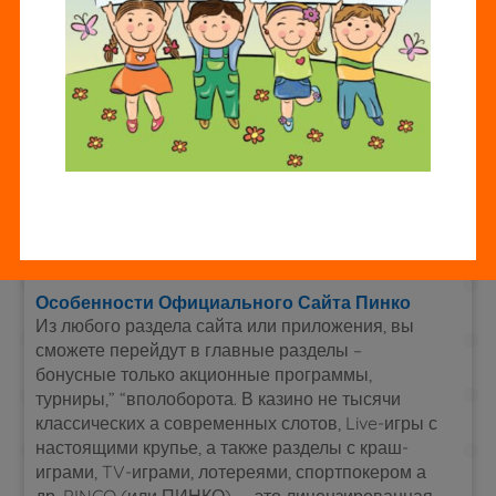
спорт PINCO и участвовать и акциях
букмекерской конторы ПИНКО.
Нормализаторской доступны специальные
ставки на погоду, политики и ТВ-шоу, что
делает платформу уникальных.
Авторизация с помощью приложения
происходит стандартным способом, также как и
на сайте.”
Особенности Официального Сайта Пинко
Из любого раздела сайта или приложения, вы
сможете перейдут в главные разделы –
бонусные только акционные программы,
турниры,” “вполоборота. В казино не тысячи
классических а современных слотов, Live-игры с
настоящими крупье, а также разделы с краш-
играми, TV-играми, лотереями, спортпокером а