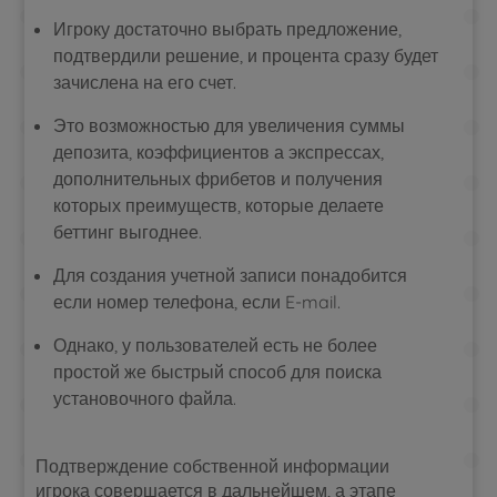
Игроку достаточно выбрать предложение,
подтвердили решение, и процента сразу будет
зачислена на его счет.
Это возможностью для увеличения суммы
депозита, коэффициентов а экспрессах,
дополнительных фрибетов и получения
которых преимуществ, которые делаете
беттинг выгоднее.
Для создания учетной записи понадобится
если номер телефона, если E-mail.
Однако, у пользователей есть не более
простой же быстрый способ для поиска
установочного файла.
Подтверждение собственной информации
игрока совершается в дальнейшем, а этапе