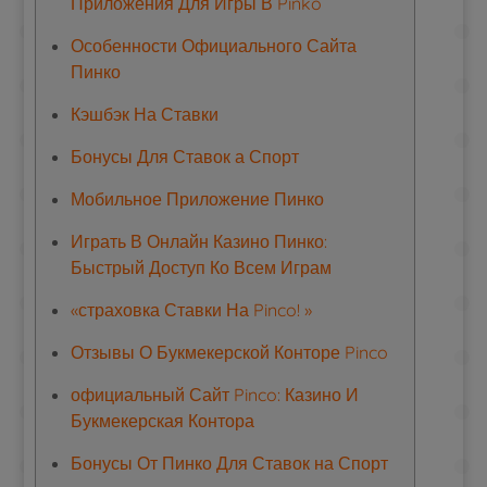
Приложения Для Игры В Pinko
Особенности Официального Сайта
Пинко
Кэшбэк На Ставки
Бонусы Для Ставок а Спорт
Мобильное Приложение Пинко
Играть В Онлайн Казино Пинко:
Быстрый Доступ Ко Всем Играм
«страховка Ставки На Pinco! »
Отзывы О Букмекерской Конторе Pinco
официальный Сайт Pinco: Казино И
Букмекерская Контора
Бонусы От Пинко Для Ставок на Спорт