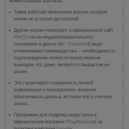
моментальные выплаты.
Также работает мобильная версия, которая
ничем не уступает десктопной.
Другие игроки переходят а официальный сайт
PINCO после неудовлетворительного
понимания в других БК.” “[newline]Среди
упоминаемых преимущества — необходимость
подтверждения личности перед первым
выводом, что, даже, является стандартом на
рынке.
Это гарантирует сохранность личной
информации о пользователе, включая
обналичивать данные, историю игр и учетную
запись.
Программа для Андроид недоступна в
официальном магазине PlayMarket из-за
политики компании Google.