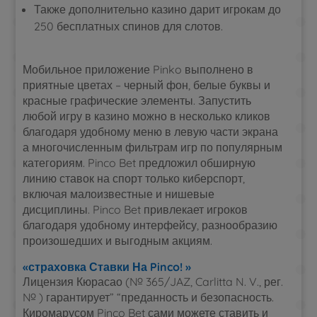
Также дополнительно казино дарит игрокам до
250 бесплатных спинов для слотов.
Мобильное приложение Pinko выполнено в
приятные цветах – черный фон, белые буквы и
красные графические элементы. Запустить
любой игру в казино можно в несколько кликов
благодаря удобному меню в левую части экрана
а многочисленным фильтрам игр по популярным
категориям. Pinco Bet предложил обширную
линию ставок на спорт только киберспорт,
включая малоизвестные и нишевые
дисциплины. Pinco Bet привлекает игроков
благодаря удобному интерфейсу, разнообразию
произошедших и выгодным акциям.
«страховка Ставки На Pinco! »
Лицензия Кюрасао (№ 365/JAZ, Carlitta N. V., рег.
№ ) гарантирует” “преданность и безопасность.
Киромарусом Pinco Bet сами можете ставить и