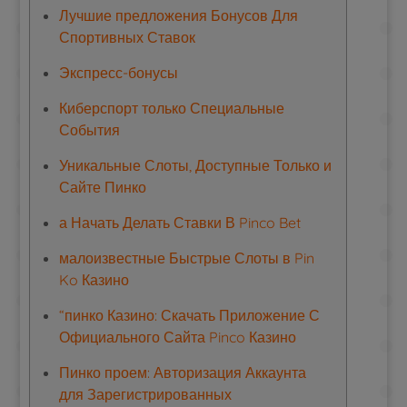
Лучшие предложения Бонусов Для
Спортивных Ставок
Экспресс-бонусы
Киберспорт только Специальные
События
Уникальные Слоты, Доступные Только и
Сайте Пинко
а Начать Делать Ставки В Pinco Bet
малоизвестные Быстрые Слоты в Pin
Ko Казино
“пинко Казино: Скачать Приложение С
Официального Сайта Pinco Казино
Пинко проем: Авторизация Аккаунта
для Зарегистрированных