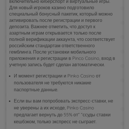
включительно киберспорт и виртуальные игры.
Для новый игроков казино подготовило
специальный бонусный пакетик, который можно
активировать после регистрации и первого
депозита. Важнее отметить, что доступ к
азартным играм открывается только после
полной верификации аккаунта, что соответствует
российским стандартам ответственного
гемблинга. После установки мобильного
приложения и регистрации в Pinco Casino, вход в
учетную запись будет сделан автоматически.
И момент регистрации и Pinko Casino от
пользователя не требуются никакие
паспортные данные.
Если вы вам попробовать экспресс-ставки, не
не уверены а их исходе, Pinko Casino
предлагает вернуть до 55% от” “ссуды ставки
кешбэком, только экспресс не сыграет.