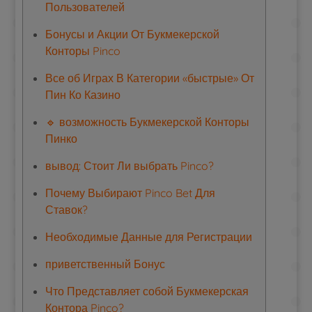
Пользователей
Бонусы и Акции От Букмекерской
Конторы Pinco
Все об Играх В Категории «быстрые» От
Пин Ко Казино
🔹 возможность Букмекерской Конторы
Пинко
вывод: Стоит Ли выбрать Pinco?
Почему Выбирают Pinco Bet Для
Ставок?
Необходимые Данные для Регистрации
приветственный Бонус
Что Представляет собой Букмекерская
Контора Pinco?