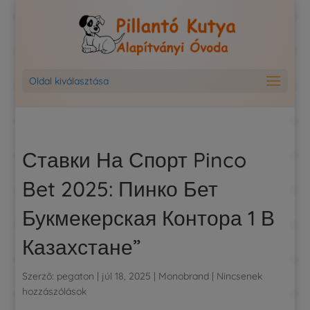
Oldal kiválasztása
Ставки На Спорт Pinco
Bet 2025: Пинко Бет
Букмекерская Контора 1 В
Казахстане”
Szerző:
pegaton
|
júl 18, 2025
|
Monobrand
|
Nincsenek
hozzászólások