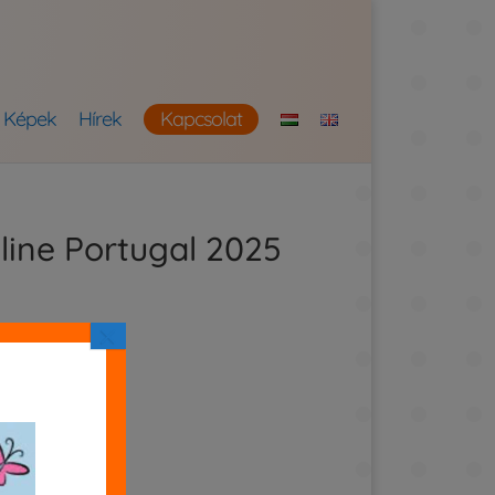
Képek
Hírek
Kapcsolat
line Portugal 2025
×