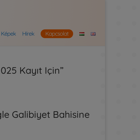
Képek
Hírek
Kapcsolat
025 Kayıt Için”
le Galibiyet Bahisine