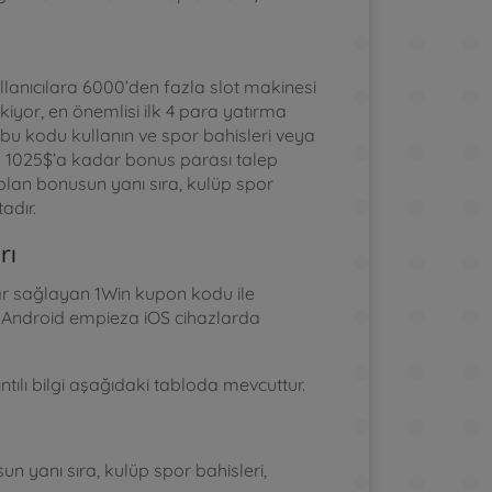
ullanıcılara 6000’den fazla slot makinesi
ekiyor, en önemlisi ilk 4 para yatırma
bu kodu kullanın ve spor bahisleri veya
. 1025$’a kadar bonus parası talep
i olan bonusun yanı sıra, kulüp spor
adır.
rı
lar sağlayan 1Win kupon kodu ile
ı Android empieza iOS cihazlarda
lı bilgi aşağıdaki tabloda mevcuttur.
un yanı sıra, kulüp spor bahisleri,