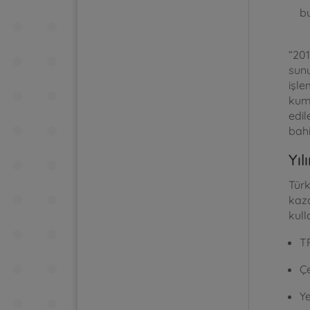
bu
“201
sunu
işle
kuma
edil
bahi
Yı
Türk
kaza
kull
TR
Çe
Ye