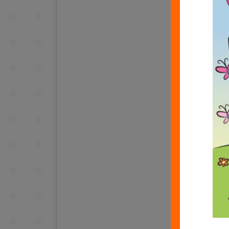
Web 
1Win
küre
empi
etki