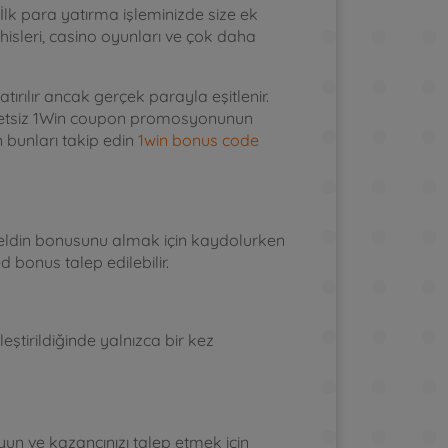
İlk para yatırma işleminizde size ek
hisleri, casino oyunları ve çok daha
atırılır ancak gerçek parayla eşitlenir.
Ücretsiz 1Win coupon promosyonunun
 bunları takip edin
1win bonus code
geldin bonusunu almak için kaydolurken
onus talep edilebilir.
tirildiğinde yalnızca bir kez
n ve kazancınızı talep etmek için