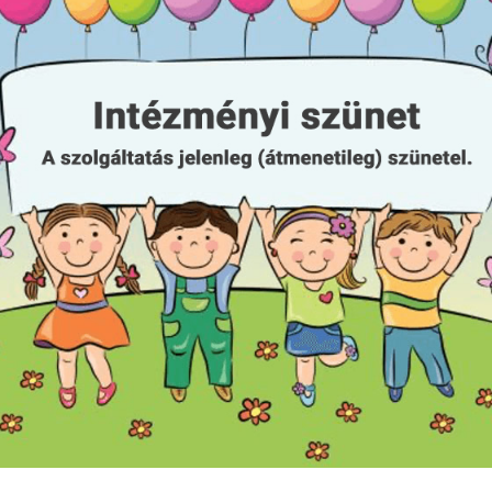
In Which In Turn Countries Could Be The
1win Bonus Available?
Why Utilize The 1win Promo Code?
Yılında 1win Casino’da Promosyon
Kodları
In Other Bonuses
Select The Bonus
In Promosyon Kodu Bilgisi
sitesi 1win-voucher. com’da düzenli oyuncular için çeşitli mi
 bonus code ankle rehab ebook web sitesinde hem de mobil uyg
seldir” “empieza dünyanın dört bir yanındaki birçok ülkeden er
eza casinoya erişebilirsiniz. Promosyon kodu TR1WBAHIS, h
nleştirildiğinde yalnızca bir kez kullanılabilir. TR1WBAHIS ko