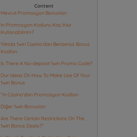
Content
Mevcut Promosyon Bonusları
In Promosyon Kodunu Kaç Kez
Kullanabilirim?
Yılında 1win Casino’dan Benzersiz Bonus
Kodları
Is There A No-deposit 1win Promo Code?
Our Ideas On How To Make Use Of Your
1win Bonus
“In Casino’dan Promosyon Kodları
Diğer 1win Bonusları
Are There Certain Restrictions On The
1win Bonus Deals?”