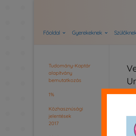
Főoldal
Gyerekeknek
Szülőkne
Tudomány-Kaptár
Ve
alapítvány
Un
bemutatkozás
Szer
1%
Közhasznúsági
jelentések
2017