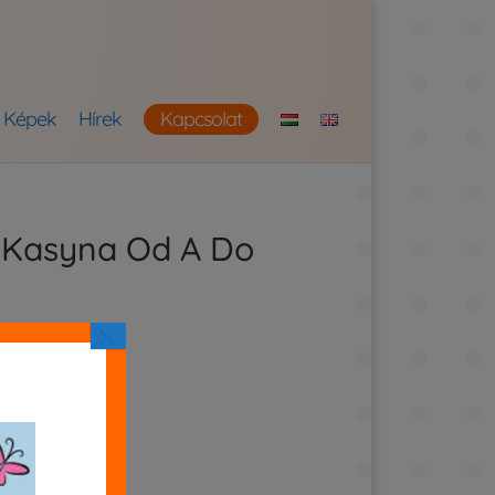
Képek
Hírek
Kapcsolat
 Kasyna Od A Do
×
lások