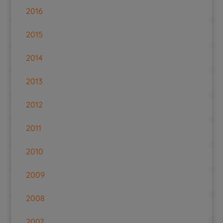
2016
2015
2014
2013
2012
2011
2010
2009
2008
2007