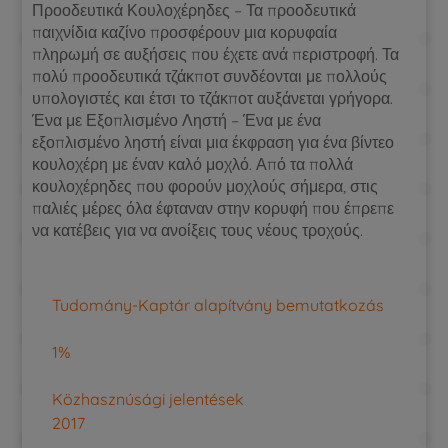
Προοδευτικά Κουλοχέρηδες – Τα προοδευτικά
παιχνίδια καζίνο προσφέρουν μια κορυφαία
πληρωμή σε αυξήσεις που έχετε ανά περιστροφή. Τα
πολύ προοδευτικά τζάκποτ συνδέονται με πολλούς
υπολογιστές και έτσι το τζάκποτ αυξάνεται γρήγορα.
Ένα με Εξοπλισμένο Ληστή – Ένα με ένα
εξοπλισμένο ληστή είναι μια έκφραση για ένα βίντεο
κουλοχέρη με έναν καλό μοχλό. Από τα πολλά
κουλοχέρηδες που φορούν μοχλούς σήμερα, στις
παλιές μέρες όλα έφταναν στην κορυφή που έπρεπε
να κατέβεις για να ανοίξεις τους νέους τροχούς.
Tudomány-Kaptár alapítvány bemutatkozás
1%
Közhasznúsági jelentések
2017