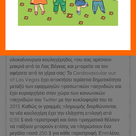
Ένας από τους μεγαλύτερους προοδευτικούς
πρωταθλητές έλαβε χώρα το 2023, όταν ένας
παίκτης κέρδισε 38.461.200 € παίζοντας ένα
κουλοχέρη WowPot από το Online Game
International. Η καρδιά μακριά από το λογισμικό
προσωπικού παιχνιδιού του Λας Βέγκας απαιτεί τα
ολοκαίνουργια κουλοχέρηδες που σας αρέσουν
μακριά από το Λας Βέγκας και μπορείτε να τον
αφήσετε από τα χέρια σας! Το Cardiovascular out
of Las Vegas έχει αποκτήσει τεράστια δημοτικότητα
μεταξύ των εφαρμογών προσωπικών παιχνιδιών και
έχει κυριαρχήσει στον χώρο των κοινωνικών
παιχνιδιών του Twitter με την κυκλοφορία του το
2013. Καθώς οι γραμμές πληρωμής διορθώνονται,
το νέο κουλοχέρη έχει την ελάχιστη επιλογή από
0,50 $ ανά περιστροφή και όσοι πραγματικά θέλουν
να παίξουν μπορούν επίσης να πληρώσουν ένα
μεγάλο ποσό 250 $ για κάθε περιστροφή. Επιπλέον,