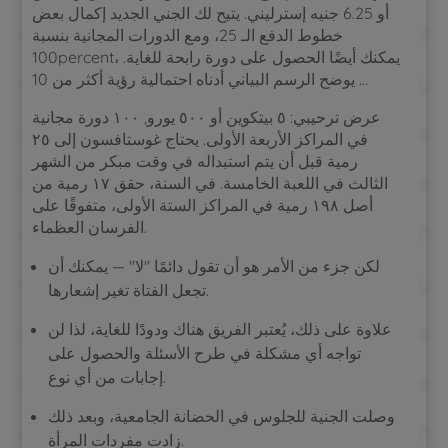
أو 6.25 جنيه إسترليني. يتيح لك الجني الجديد إكمال بعض
خطوط الدفع الـ 25، ومع الدورات المجانية بنسبة
100percent، يمكنك أيضًا الحصول على دورة رابحة للغاية.
يوضح الرسم البياني أدناه احتمالية رؤية أكثر من 10 …
عرض ترحيبي: ٥ بيتكوين أو ٥٠٠ يورو, ١٠٠ دورة مجانية
في المراكز الأربعة الأولى. يحتاج غوستافسون إلى ٢٥
رمية قبل أن يتم استبداله في وقت مبكر من الشهر
الثالث في اللعبة الخامسة. في السنة، حقق ١٧ رمية من
أصل ١٩٨ رمية في المراكز الستة الأولى، متفوقًا على
الفرسان العظماء.
لكن جزء من الأمر هو أن تقول دائمًا "لا" — يمكنك أن
تجعل الفتاة تغير إشعارها.
علاوة على ذلك، يُعتبر الفريق هناك ودودًا للغاية، لذا لن
تواجه أي مشكلة في طرح الأسئلة والحصول على
إجابات من أي نوع.
وصلت الجنية للجلوس في الحضانة الجامعية، وبعد ذلك
زادت مفردات المرأة.