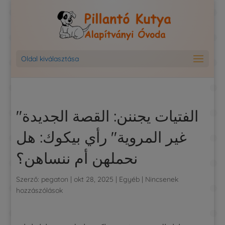
Oldal kiválasztása
"الفتيات يجننن: القصة الجديدة
غير المروية" رأي بيكوك: هل
نحملهن أم ننساهن؟
Szerző:
pegaton
|
okt 28, 2025
|
Egyéb
|
Nincsenek
hozzászólások