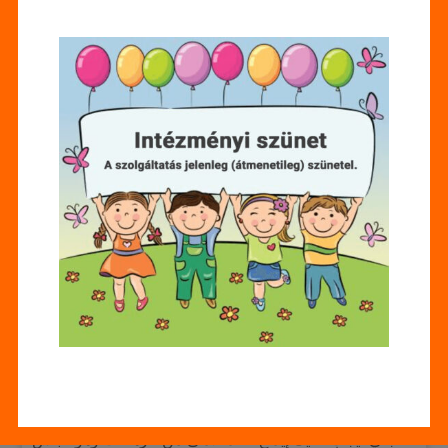
سوف تكون قادرًا على الاستمتاع بلعبة الفيديو البوكر
التي تضم صديقك الخاص لأنها تحتوي على ميزة تعدد
اللاعبين.
ومع ذلك، هناك فرصة حقيقية للمقامرة بنوع غير
قانوني من اللعبة.
مع وجود فرق أخرى تقدم الكثير من القوة النارية
الهجومية، افترض أن التصنيف الكبير الجديد سيستمر.
يحدث ذلك بما في ذلك مجموعة واسعة من ألعاب
القمار، من المغامرة من الموانئ إلى طريقتك في
الخروج من لعبة البلاك جاك، مما يضمن وجود شيء
لكل نوع من المستخدمين.
منذ ذلك الحين، أصبح مصطلح "الجني" شائعًا في عالم
الألعاب عبر الإنترنت. يركز كازينو Yukon Silver بشكل
كبير على المستخدم، ويوفر ألعابًا سهلة. لشراء صندوق به
جني، يجب عليك إيداع الحد الأدنى من الرهانات وهو 1 بنس