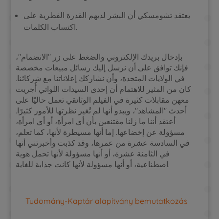
يعتقد تشومسكي أن البشر لديهم القدرة الفطرية على
اكتساب الكلمات.
بإدخال بريدك الإلكتروني والضغط على زر "الانضمام"،
فإنك توافق على أن نرسل إليك رسائل مبيعات مخصصة
في الولايات المتحدة، وأن نشاركك إعلاناتنا مع شركائنا.
كان من المثير للاهتمام أن إحدى السيدات اللواتي أُجريت
معهن مقابلات كثيرة في الفيلم الوثائقي تعمل حاليًا على
أحدث "المشاهد"، ويبدو أنها لم تُغير نظرتها للأمور كثيرًا.
أعتقد أننا ما زلنا مقتنعين بأن أي امرأة، أو أي امرأة،
مسؤولة عن إخضاعها. إما أنها مسيطرة لأنها، كما تعلم،
في السادسة عشرة من عمرها، وقد كذبت وأخبرتني أنها
في الثامنة عشرة، أو أنها مسؤولة لأنها تحمل هوية
اصطناعية، أو أنها مسؤولة لأنها كانت جذابة للغاية.
Tudomány-Kaptár alapítvány bemutatkozás