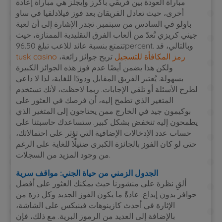
مباراة العودة بين فريقي باكرز وإيجلز هي مباراة إعادة
أخرى، حيث تعادل الفريقان بعد فوز فيلادلفيا في ساو
باولو في السادس من سبتمبر. تجدر الإشارة إلى أن لعبة
جيني كريزي تُعدّ من ألعاب الفرق التقليدية الممتازة، حيث
تتمتع بنسبة عائد للاعب تبلغ 96.50percent. وبالتالي، قد
tusk casino رمز المكافأة للتسجيل
تربح جوائز رائعة،
ولكن هذا يضمن أيضًا عدم فوز هذه الجوائز الكبيرة
بسهولة.
يُعتبر الفريق المقابل ودودًا للغاية، لذا لا داعي
لطرح الأسئلة أو تلقي الإجابات. ربما لاحظت، لأنك تستخدم
المتغير الذي تطمح إليه، أن فرصك في العثور على
بوكيمون جيد في الخارج ممن يحتاجون إلى المتغير الذي
يطمحون إليه تنخفض بشكل كبير. ستساعدك حاسبتنا على
حساب عدد الإدخالات الإضافية التي تؤثر على احتمالاتك،
حتى لو كان الفوز بالجائزة الكبرى ضئيلًا للغاية على الرغم
من وجود المزيد من السجلات.
الجدول الزمني من حياة الجني: مواقف سرية
ألقِ نظرة على منشورنا حيث يمكنك العثور على أفضل
حوافز بدون إيداع. عادةً ما يكون الفوز الجديد وكل ذرة من
الإثارة في أحدث كازينوهات فينيكس على الشاشة،
بالإضافة إلى العديد من الرموز البرية. مع ذلك، فإن