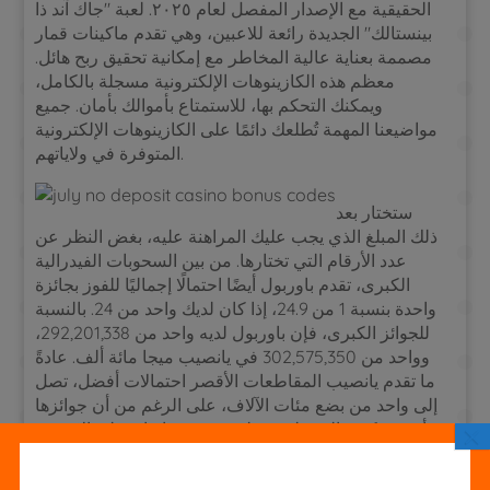
الحقيقية مع الإصدار المفصل لعام ٢٠٢٥. لعبة "جاك آند ذا
بينستالك" الجديدة رائعة للاعبين، وهي تقدم ماكينات قمار
مصممة بعناية عالية المخاطر مع إمكانية تحقيق ربح هائل.
معظم هذه الكازينوهات الإلكترونية مسجلة بالكامل،
ويمكنك التحكم بها، للاستمتاع بأموالك بأمان. جميع
مواضيعنا المهمة تُطلعك دائمًا على الكازينوهات الإلكترونية
المتوفرة في ولاياتهم.
ستختار بعد
ذلك المبلغ الذي يجب عليك المراهنة عليه، بغض النظر عن
عدد الأرقام التي تختارها. من بين السحوبات الفيدرالية
الكبرى، تقدم باوربول أيضًا احتمالًا إجماليًا للفوز بجائزة
واحدة بنسبة 1 من 24.9، إذا كان لديك واحد من 24. بالنسبة
للجوائز الكبرى، فإن باوربول لديه واحد من 292,201,338،
وواحد من 302,575,350 في يانصيب ميجا مائة ألف. عادةً
ما تقدم يانصيب المقاطعات الأقصر احتمالات أفضل، تصل
إلى واحد من بضع مئات الآلاف، على الرغم من أن جوائزها
×
أسرع بكثير. العب لعبة سلوتس جيني إنزان على الإنترنت
بأموال حقيقية في جميع كازينوهات NextGen Gaming
الرائدة، ولكن انتبه لسمعة الكازينو الجديد أولًا.