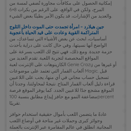
إمكانية الحصول على مكافآت مجاورة تُضفي لمسة من
المرح، ولكن في الواقع، على الرغم من بكرات 8×6
والعديد من الإشارات، قد يكون الأمر بطيئًا بعض الشيء.
جين هيلارد – امرأة تجمدت حتى الموت داخل الثلوج
المتراكمة القوية وعادت على قيد الحياة بأعجوبة
أساسيات، ابحث عن بعض الأشياء التي تساعدك، من
الواضح أنها نسيتها، وفي حال كانت على دراية بأحدث
حزمة جديدة. ومع ذلك، فهي تتيح لك اللعب بسرعة على
المواقع المخصصة لتجربة اللعبة. تقدم العديد من
الكازينوهات على الإنترنت لعبة Genie Crazy أو غيرها من
ألعاب القمار التي تعتمد على موضوعات Magic. قبل
تسجيل حساب مجاني في أي منها، يجب على اللاعبين
قراءة دليل ألعاب القمار المتاح. نتيجةً لمحاولتنا، وجدنا أن
الموقع مشجع جدًا للاعبين الجدد. كما يوفر الموقع فرصة
مضاعفة النمو مع حافز إيداع مطابق بنسبة 100percent
تقريبًا.
عادةً ما يتضمن اللعب بأموال حقيقية استخدام حوافز
وجوائز كبرى وحملات غير متاحة في أوضاع اللعب
المجانية. انطلق في عالم المقامرة عبر الإنترنت بالعملة