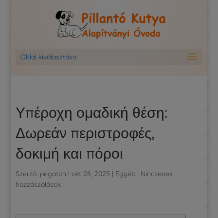
Oldal kiválasztása
Υπέροχη ομαδική θέση:
Δωρεάν περιστροφές,
δοκιμή και πόροι
Szerző:
pegaton
|
okt 28, 2025
|
Egyéb
|
Nincsenek
hozzászólások