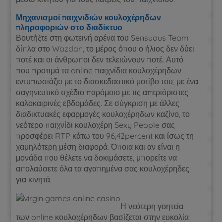
Μηχανισμοί παιχνιδιών κουλοχέρηδων
πληροφοριών στο διαδίκτυο
Βουτήξτε στη φωτεινή αρένα του Sensuous Team
δίπλα στο Wazdan, το μέρος όπου ο ήλιος δεν δύει
ποτέ και οι άνθρωποι δεν τελειώνουν ποτέ. Αυτό
που προτιμά τα online παιχνίδια κουλοχέρηδων
εντυπωσιάζει με το διασκεδαστικό μοτίβο του, με ένα
σαγηνευτικό σχέδιο παρόμοιο με τις απεριόριστες
καλοκαιρινές εβδομάδες. Σε σύγκριση με άλλες
διαδικτυακές εφαρμογές κουλοχέρηδων καζίνο, το
νεότερο παιχνίδι κουλοχέρη Sexy People σας
προσφέρει RTP κάτω του 96,42percent και ίσως τη
χαμηλότερη μέση διαφορά. Όποια και αν είναι η
μονάδα που θέλετε να δοκιμάσετε, μπορείτε να
απολαύσετε όλα τα αγαπημένα σας κουλοχέρηδες
για κινητά.
Η νεότερη γοητεία
των online κουλοχέρηδων βασίζεται στην ευκολία