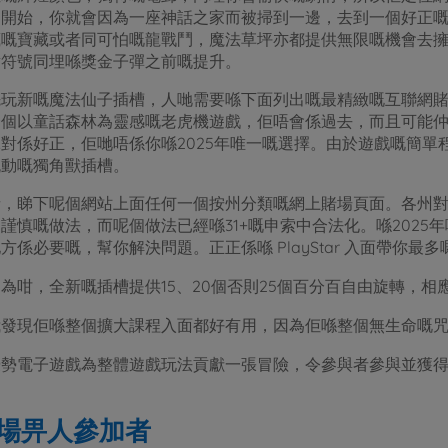
刻開始，你就會因為一座神話之家而被掃到一邊，去到一個好正
嘅寶藏或者同可怕嘅龍戰鬥，魔法草坪亦都提供無限嘅機會去擁有
點符號同埋喺獎金子彈之前嘅提升。
先玩新嘅魔法仙子插槽，人哋需要喺下面列出嘅最精緻嘅互聯網賭
一個以童話森林為靈感嘅老虎機遊戲，佢唔會係過去，而且可能
對係好正，佢哋唔係你喺2025年唯一嘅選擇。由於遊戲嘅簡單
流動嘅獨角獸插槽。
者，睇下呢個網站上面任何一個按州分類嘅網上賭場頁面。各州
謹慎嘅做法，而呢個做法已經喺31+嘅申索中合法化。喺2025
方係必要嘅，幫你解決問題。正正係喺 PlayStar 入面帶你最
為咁，全新嘅插槽提供15、20個否則25個百分百自由旋轉，相
我發現佢喺整個擴大課程入面都好有用，因為佢喺整個無生命嘅
優勢電子遊戲為整體遊戲玩法貢獻一張冒險，令參與者參與並獲
場畀人參加者