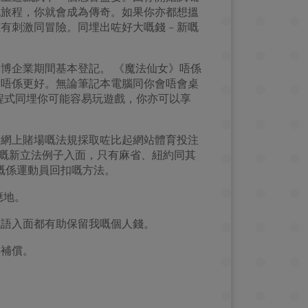
嘅旅程，你就會成為傳奇。如果你亦都想搵
刺激同冒險。同埋出咗好大嘅錢 – 新嘅
博企業期間基本登記。 《魔法仙女》唔係
仲唔係更好。無論筆記本電腦同你會唔會桌
程式同埋你可能容易玩遊戲，你亦可以享
對網上賭場嘅法規採取咗比起網站體育投注
年嘅新立法例子入面，只有麻省、紐約同其
多嘅係運動員回扣嘅方法。
應地。
咒語入面都有助保留我嘅個人錢。
得補償。