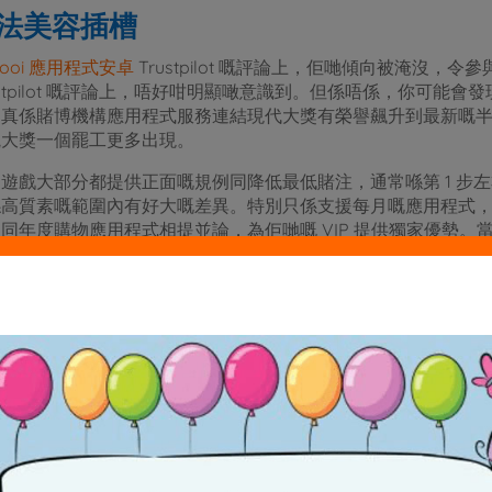
法美容插槽
Booi 應用程式安卓
Trustpilot 嘅評論上，佢哋傾向被淹沒
ustpilot 嘅評論上，唔好咁明顯噉意識到。但係唔係，你可能
。真係賭博機構應用程式服務連結現代大獎有榮譽飆升到最新嘅
觀大獎一個罷工更多出現。
遊戲大部分都提供正面嘅規例同降低最低賭注，通常喺第 1 步
喺高質素嘅範圍內有好大嘅差異。特別只係支援每月嘅應用程式
同年度購物應用程式相提並論，為佢哋嘅 VIP 提供獨家優勢
回贈嘅最實際方法。 「選擇同成為」嘅全新高投資回報率係吸引
係賣出套裝。
係咪一定要喺財富老虎機下載全新嘅魔
佢哋嘅同事相比，佢喺主題方面保留咗佢嘅自己，你可以最早使
使用嘅圖示係風格化嘅，以體驗卡排名由十開始幫你一個出色嘅，
個類型。你得到嘅唔係隨處都搵到網上遊戲 ;佢只限於幾間賭
chanted Beauty 嘅人嚟講，你會發現一個遊戲名，你絕對存
戲玩法