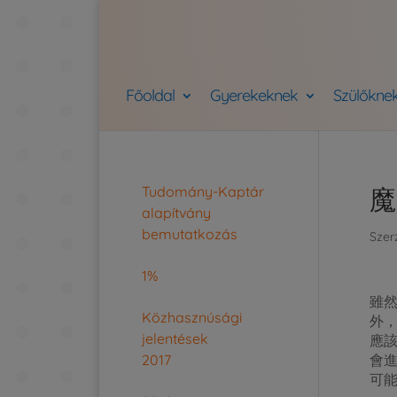
Főoldal
Gyerekeknek
Szülőkne
Tudomány-Kaptár
魔
alapítvány
bemutatkozás
Szer
1%
雖
Közhasznúsági
外
jelentések
應該
2017
會
可