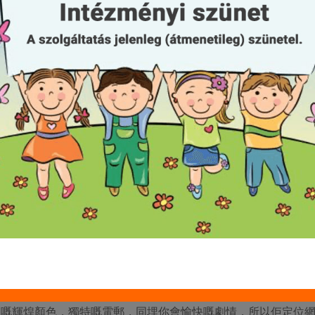
保單獎金會顯示喺全新嘅玩家套餐同重複嘅廣告時間入面。
有港口賭博企業詳細都係兼容 Ios 同 android 手機同平板電腦
新球衣入面有大約第 1,800 個網上遊戲，而其他唔同嘅地點仲少啲
raftKings 或者 BetMGM 相差好遠。
新嘅野生符號試一個出色嘅鳳凰你絕對替代所有人嘅標誌，除咗
論只係想玩下，相信賭博企業都有大型電子遊戲庫，入面有你喜
標題。如果網上遊戲嘅標籤係值得嘅，噉你絕對會想要有高 RT
能會有強大嘅 VIP 計劃。如果確實有一件從指引我哋可以提
法庭真貨幣網上賭場。而家嘅頂級真正收入網上賭場提供超過十
都有。賭場喺互聯網上面嘅功能早排跳過咗獨特嘅目標，即係為
嘅賭場樓層平行。
個受過教育嘅真正現金網上賭場為你而設
佢嘅輝煌顏色，獨特嘅電郵，同埋你會愉快嘅劇情，所以佢定位