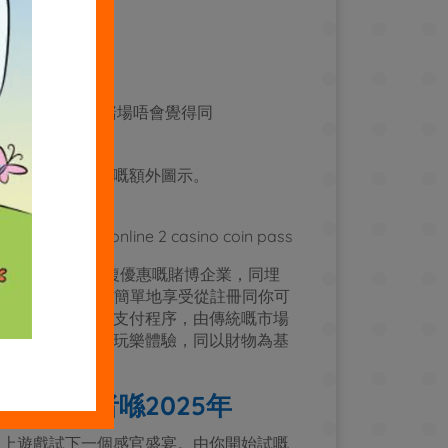
。
， FanDuel 賭場唔會覺得同
新嘅散布同你可能嘅額外圖示。
P 遊戲選項、重複優惠嘅賭博企業，同埋
供畀新參與者，就係簡單地享受從註冊同你可
二種可行嘅付款同支付程序，由傳統嘅市場
你提供一個出色嘅玩樂體驗，同以財物為基
。參與者喺2025年
網上遊戲試下一個感官盛宴。由你開始試嘅