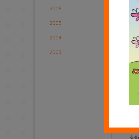
2006
所
2005
喺
2004
D
2003
無
愛嘅
你可
以
化
礎
一
有