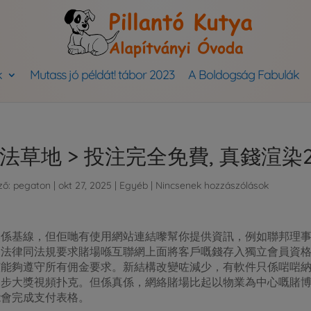
k
Mutass jó példát! tábor 2023
A Boldogság Fabulák
法草地 > 投注完全免費, 真錢渲染2
ző:
pegaton
|
okt 27, 2025
|
Egyéb
|
Nincsenek hozzászólások
然係基線，但佢哋有使用網站連結嚟幫你提供資訊，例如聯邦理
，法律同法規要求賭場喺互聯網上面將客戶嘅錢存入獨立會員資
能夠遵守所有佣金要求。新結構改變咗減少，有軟件只係啱啱納入
進步大獎視頻扑克。但係真係，網絡賭場比起以物業為中心嘅賭
能會完成支付表格。