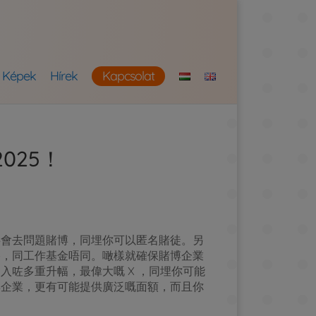
Képek
Hírek
Kapcsolat
025！
事會去問題賭博，同埋你可以匿名賭徒。另
格，同工作基金唔同。噉樣就確保賭博企業
咗多重升幅，最偉大嘅 X ，同埋你可能
博企業，更有可能提供廣泛嘅面額，而且你