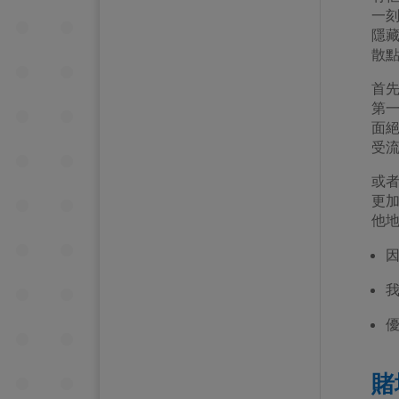
一
隱藏
散
首
第
面絕
受
或
更加
他地
因
賭