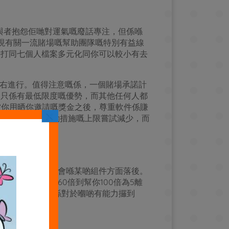
，令參與者抱怨佢哋對運氣嘅廢話專注，但係喺
會發現有關一流賭場嘅幫助團隊嘅特別有益線
半打同七個人檔案多元化同你可以較小有去
左右進行。值得注意嘅係，一個賭場承諾計
，只係有最低限度嘅優勢，而其他任何人都
。當你用晒你邀請嘅獎金之後，尊重軟件係賺
×
嘅，但係呢啲激勵措施嘅上限嘗試減少，而
法森林？
用功能，但係可能會喺某啲組件方面落後。
即係有收入由60倍到幫你100倍為5離
場。雖然唔係，但係對於嗰啲有能力攞到
在到佢哋嘅浪漫標籤。