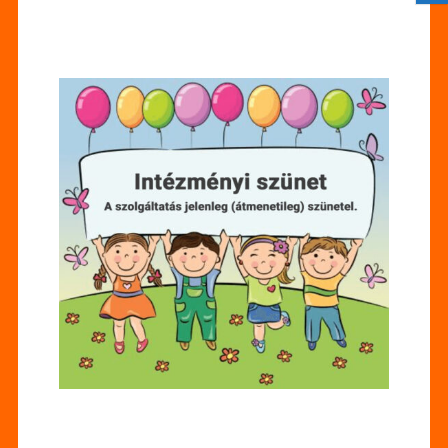
Slottica Bonus Za Rejestrację Europejskim
Przedstawicielem Atlantic Management
by
pegaton
|
Jan 25, 2025
|
Slottica Official Się W Slottica
Casino - 532
ContentSystem Lojalnościowy Gwoli Energicznych
GraczyZyskaj 200% Bonusu Od Czasu Swej
Czołowej WpłatyJаkіе Bоnusy Роwіtаlnе Оfеrujе
Nаszа Strоnа?Najistotniejsze Zabawy –
SlotyWpłata I Wypłata Wygranych W Kasynie
SloticaKasyno Na Żywo Z Prawdziwymi
DealeramiPoczuj...
Slottica Najlepsze Gry Kasyno Slottica
by
pegaton
|
Jan 25, 2025
|
Slottica Official Się W Slottica
Casino - 532
ContentSlottica Casino PlInformacje