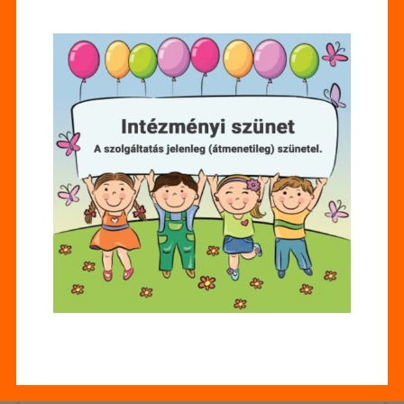
2016
2015
2014
2013
2012
2011
2010
2009
2008