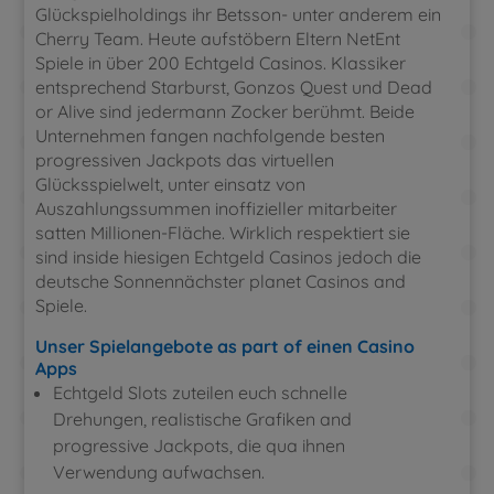
Glückspielholdings ihr Betsson- unter anderem ein
Cherry Team. Heute aufstöbern Eltern NetEnt
Spiele in über 200 Echtgeld Casinos. Klassiker
entsprechend Starburst, Gonzos Quest und Dead
or Alive sind jedermann Zocker berühmt. Beide
Unternehmen fangen nachfolgende besten
progressiven Jackpots das virtuellen
Glücksspielwelt, unter einsatz von
Auszahlungssummen inoffizieller mitarbeiter
satten Millionen-Fläche.
Wirklich respektiert sie
sind inside hiesigen Echtgeld Casinos jedoch die
deutsche Sonnennächster planet Casinos and
Spiele.
Unser Spielangebote as part of einen Casino
Apps
Echtgeld Slots zuteilen euch schnelle
Drehungen, realistische Grafiken and
progressive Jackpots, die qua ihnen
Verwendung aufwachsen.