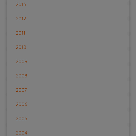
2013
2012
2011
2010
2009
2008
2007
2006
2005
2004