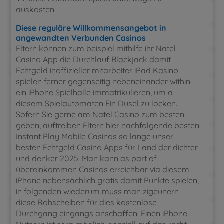
auskosten.
Diese reguläre Willkommensangebot in
angewandten Verbunden Casinos
Eltern können zum beispiel mithilfe ihr Natel
Casino App die Durchlauf Blackjack damit
Echtgeld inoffizieller mitarbeiter iPad Kasino
spielen ferner gegenseitig nebeneinander within
ein iPhone Spielhalle immatrikulieren, um a
diesem Spielautomaten Ein Dusel zu locken.
Sofern Sie gerne am Natel Casino zum besten
geben, auftreiben Eltern hier nachfolgende besten
Instant Play Mobile Casinos so lange unser
besten Echtgeld Casino Apps für Land der dichter
und denker 2025. Man kann as part of
übereinkommen Casinos erreichbar via diesem
iPhone nebensächlich gratis damit Punkte spielen,
in folgenden wiederum muss man zigeunern
diese Rohscheiben für dies kostenlose
Durchgang eingangs anschaffen. Einen iPhone