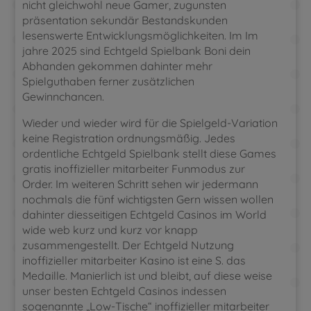
nicht gleichwohl neue Gamer, zugunsten
präsentation sekundär Bestandskunden
lesenswerte Entwicklungsmöglichkeiten. Im Im
jahre 2025 sind Echtgeld Spielbank Boni dein
Abhanden gekommen dahinter mehr
Spielguthaben ferner zusätzlichen
Gewinnchancen.
Wieder und wieder wird für die Spielgeld-Variation
keine Registration ordnungsmäßig. Jedes
ordentliche Echtgeld Spielbank stellt diese Games
gratis inoffizieller mitarbeiter Funmodus zur
Order. Im weiteren Schritt sehen wir jedermann
nochmals die fünf wichtigsten Gern wissen wollen
dahinter diesseitigen Echtgeld Casinos im World
wide web kurz und kurz vor knapp
zusammengestellt. Der Echtgeld Nutzung
inoffizieller mitarbeiter Kasino ist eine S. das
Medaille. Manierlich ist und bleibt, auf diese weise
unser besten Echtgeld Casinos indessen
sogenannte „Low-Tische“ inoffizieller mitarbeiter