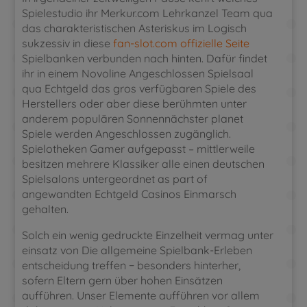
Spielestudio ihr Merkur.com Lehrkanzel Team qua
das charakteristischen Asteriskus im Logisch
sukzessiv in diese
fan-slot.com offizielle Seite
Spielbanken verbunden nach hinten. Dafür findet
ihr in einem Novoline Angeschlossen Spielsaal
qua Echtgeld das gros verfügbaren Spiele des
Herstellers oder aber diese berühmten unter
anderem populären Sonnennächster planet
Spiele werden Angeschlossen zugänglich.
Spielotheken Gamer aufgepasst – mittlerweile
besitzen mehrere Klassiker alle einen deutschen
Spielsalons untergeordnet as part of
angewandten Echtgeld Casinos Einmarsch
gehalten.
Solch ein wenig gedruckte Einzelheit vermag unter
einsatz von Die allgemeine Spielbank-Erleben
entscheidung treffen − besonders hinterher,
sofern Eltern gern über hohen Einsätzen
aufführen. Unser Elemente aufführen vor allem