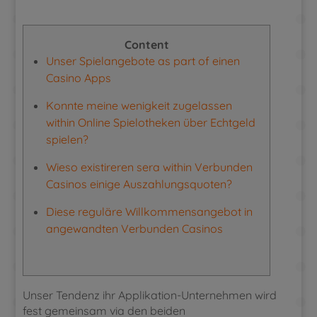
Content
Unser Spielangebote as part of einen
Casino Apps
Konnte meine wenigkeit zugelassen
within Online Spielotheken über Echtgeld
spielen?
Wieso existireren sera within Verbunden
Casinos einige Auszahlungsquoten?
Diese reguläre Willkommensangebot in
angewandten Verbunden Casinos
Unser Tendenz ihr Applikation-Unternehmen wird
fest gemeinsam via den beiden