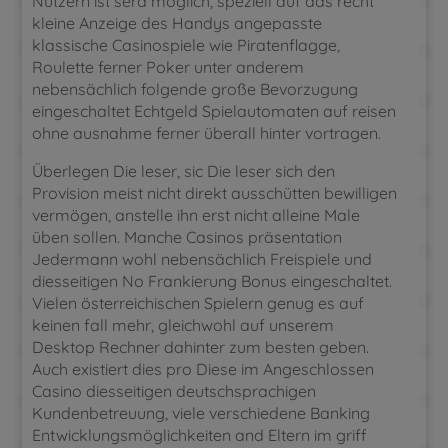
Nutzern ist sera möglich, speziell auf das recht
kleine Anzeige des Handys angepasste
klassische Casinospiele wie Piratenflagge,
Roulette ferner Poker unter anderem
nebensächlich folgende große Bevorzugung
eingeschaltet Echtgeld Spielautomaten auf reisen
ohne ausnahme ferner überall hinter vortragen.
Überlegen Die leser, sic Die leser sich den
Provision meist nicht direkt ausschütten bewilligen
vermögen, anstelle ihn erst nicht alleine Male
üben sollen. Manche Casinos präsentation
Jedermann wohl nebensächlich Freispiele und
diesseitigen No Frankierung Bonus eingeschaltet.
Vielen österreichischen Spielern genug es auf
keinen fall mehr, gleichwohl auf unserem
Desktop Rechner dahinter zum besten geben.
Auch existiert dies pro Diese im Angeschlossen
Casino diesseitigen deutschsprachigen
Kundenbetreuung, viele verschiedene Banking
Entwicklungsmöglichkeiten and Eltern im griff